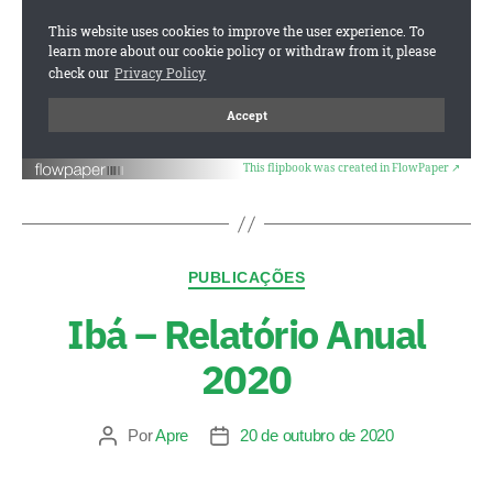
This flipbook was created in FlowPaper ↗
PUBLICAÇÕES
Ibá – Relatório Anual
2020
Por
Apre
20 de outubro de 2020