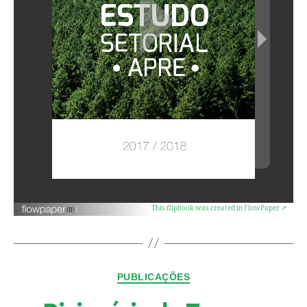
This flipbook was created in FlowPaper ↗
PUBLICAÇÕES