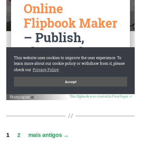
This flipbook was created in FlowPaper ↗
1
2
mais antigos
→