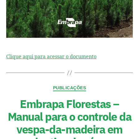
Clique aqui para acessar o documento
PUBLICAÇÕES
Embrapa Florestas –
Manual para o controle da
vespa-da-madeira em