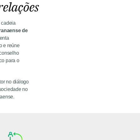
relações
 cadeia
ranaense de
senta
o e reúne
 conselho
co para o
tor no diálogo
 sociedade no
naense.