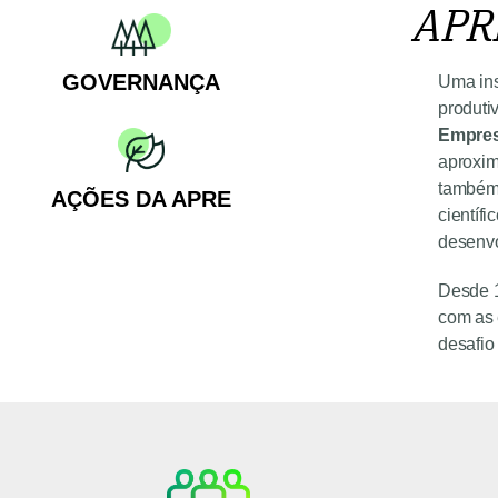
APRE
GOVERNANÇA
Uma ins
produti
Empres
aproxim
também 
AÇÕES DA APRE
científ
desenvo
Desde 19
com as 
desafio