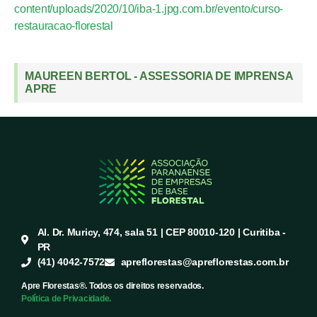
content/uploads/2020/10/iba-1.jpg.com.br/evento/curso-
restauracao-florestal
MAUREEN BERTOL - ASSESSORIA DE IMPRENSA
APRE
Al. Dr. Muricy, 474, sala 51 | CEP 80010-120 | Curitiba -
PR
(41) 4042-7572
apreflorestas@apreflorestas.com.br
Apre Florestas®. Todos os direitos reservados.
Política de Privacidade.