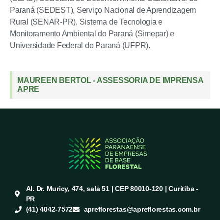
Paraná (SEDEST), Serviço Nacional de Aprendizagem
Rural (SENAR-PR), Sistema de Tecnologia e
Monitoramento Ambiental do Paraná (Simepar) e
Universidade Federal do Paraná (UFPR).
MAUREEN BERTOL - ASSESSORIA DE IMPRENSA
APRE
Al. Dr. Muricy, 474, sala 51 | CEP 80010-120 | Curitiba -
PR
(41) 4042-7572
apreflorestas@apreflorestas.com.br