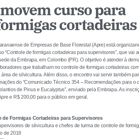
omovem curso para
formigas cortadeiras
aranaense de Empresas de Base Florestal (Apre) está organizan
rso “Controle de formigas cortadeiras para supervisores”, que vai 
 sede da Embrapa, em Colombo (PR). O objetivo é atender à dema
laboradores que trabalham no controle de formigas cortadeiras co
 área de silvicultura. Além disso, o encontro vai servir também p
formações do “Comunicado Técnico 354 – Recomendações para o co
plantios de Pinus e Eucalyptus”, enviado pela Embrapa. As inscr
pre e R$ 200,00 para o público em geral.
e de Formigas Cortadeiras para Supervisores
upervisores de silvicultura e chefes de turma de controle de formi
io de 2018