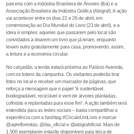
parceria com a Indústria Brasileira de Árvores (Ibá) e a
Associação Brasileira da Indústria Gráfica (Abigraf). A ação
vai acontecer entre os dias 22 e 26 de abril, em
comemoração ao Dia Mundial do Livro (23 de abril), e a
ideia é simples: aqueles que passarem pelo local são
convidados a doarem um livro que já leram, enquanto
levam outro gratuitamente para casa, promovendo, assim,
a leitura e a economia circular.
No calçadão, a tenda estará próxima ao Palácio Avenida,
com os totens da campanha. Os visitantes poderão tirar
fotos no local e receber um marcador de páginas, que
reforça a mensagem que o papel “é sustentável,
biodegradável, reciclável e vem de árvores plantadas,
colhidas e replantadas para esse fim”. A ação também será
estendida para as redes sociais – basta compartilhar a
experiência com a hashtag #CirculeUmLivro e marcar
@apreflorestas, @iba_oficial e @abigrafoficial. Mais de
1.500 exemplares estarão disponíveis para troca de