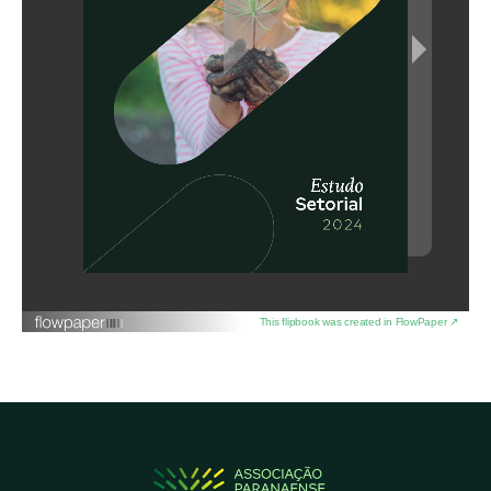
This flipbook was created in FlowPaper ↗