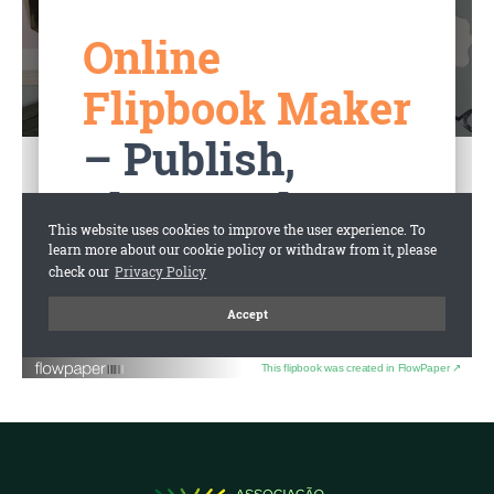
This flipbook was created in FlowPaper ↗