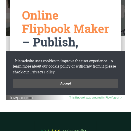
This flipbook was created in FlowPaper ↗