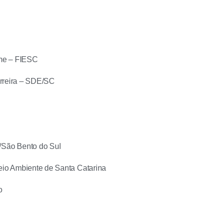
eme – FIESC
erreira – SDE/SC
/São Bento do Sul
Meio Ambiente de Santa Catarina
o