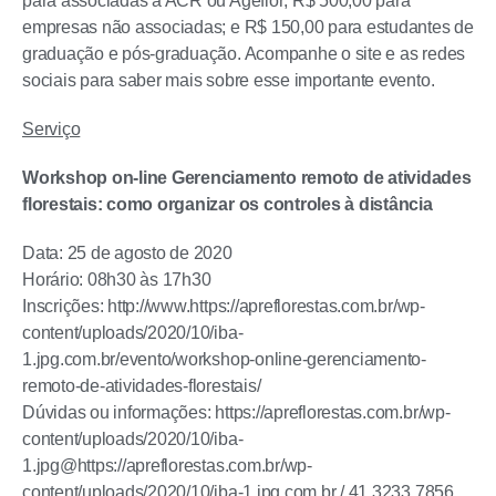
para associadas à ACR ou Ageflor; R$ 500,00 para
empresas não associadas; e R$ 150,00 para estudantes de
graduação e pós-graduação. Acompanhe o site e as redes
sociais para saber mais sobre esse importante evento.
Serviço
Workshop on-line Gerenciamento remoto de atividades
florestais: como organizar os controles à distância
Data: 25 de agosto de 2020
Horário: 08h30 às 17h30
Inscrições: http://www.https://apreflorestas.com.br/wp-
content/uploads/2020/10/iba-
1.jpg.com.br/evento/workshop-online-gerenciamento-
remoto-de-atividades-florestais/
Dúvidas ou informações: https://apreflorestas.com.br/wp-
content/uploads/2020/10/iba-
1.jpg@https://apreflorestas.com.br/wp-
content/uploads/2020/10/iba-1.jpg.com.br / 41 3233 7856