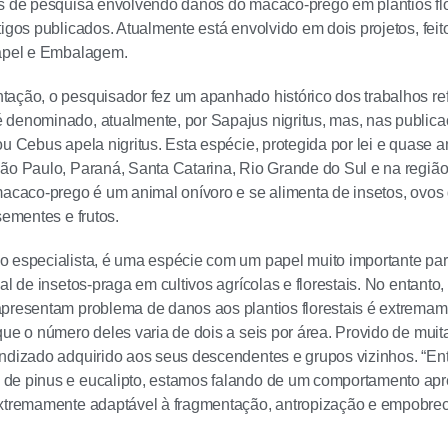
s de pesquisa envolvendo danos do macaco-prego em plantios flo
tigos publicados. Atualmente está envolvido em dois projetos, fe
Papel e Embalagem.
ação, o pesquisador fez um apanhado histórico dos trabalhos re
denominado, atualmente, por Sapajus nigritus, mas, nas publica
ou Cebus apela nigritus. Esta espécie, protegida por lei e quase
ão Paulo, Paraná, Santa Catarina, Rio Grande do Sul e na região
macaco-prego é um animal onívoro e se alimenta de insetos, ovos
sementes e frutos.
 especialista, é uma espécie com um papel muito importante pa
ial de insetos-praga em cultivos agrícolas e florestais. No entant
presentam problema de danos aos plantios florestais é extremam
que o número deles varia de dois a seis por área. Provido de muit
ndizado adquirido aos seus descendentes e grupos vizinhos. “En
e pinus e eucalipto, estamos falando de um comportamento apre
xtremamente adaptável à fragmentação, antropização e empobreci