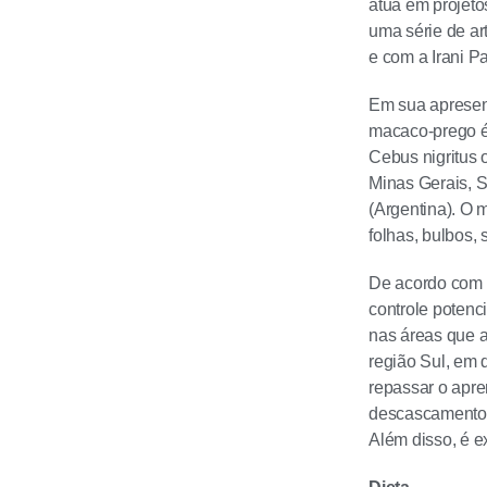
atua em projeto
uma série de ar
e com a Irani 
Em sua apresent
macaco-prego é 
Cebus nigritus 
Minas Gerais, S
(Argentina). O 
folhas, bulbos, 
De acordo com o
controle potenc
nas áreas que a
região Sul, em 
repassar o apre
descascamento d
Além disso, é e