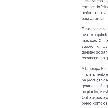
Preservação Per
está sendo fei
período do inve
para as áreas.
Em desenvolvim
avaliar a quími
macacos. Outro t
sugerem uma sig
questão do dano
recomendado que
A Embrapa Flor
Planejamento e
na produção de
gerando, até ag
no plantio, e e
Outro aspecto o
prego, como os