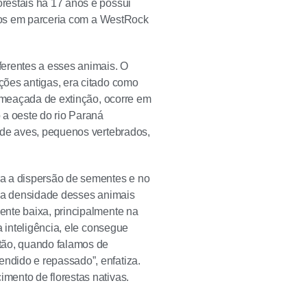
restais há 17 anos e possui
itos em parceria com a WestRock
ferentes a esses animais. O
ções antigas, era citado como
 ameaçada de extinção, ocorre em
 a oeste do rio Paraná
 de aves, pequenos vertebrados,
ra a dispersão de sementes e no
o, a densidade desses animais
ente baixa, principalmente na
a inteligência, ele consegue
tão, quando falamos de
ndido e repassado”, enfatiza.
mento de florestas nativas.