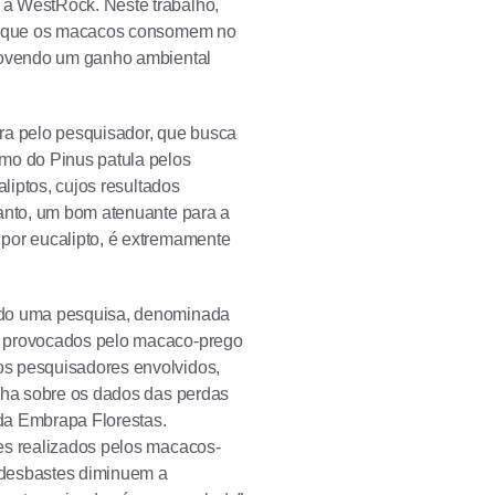
 a WestRock. Neste trabalho,
vas que os macacos consomem no
omovendo um ganho ambiental
a pelo pesquisador, que busca
umo do Pinus patula pelos
liptos, cujos resultados
tanto, um bom atenuante para a
 por eucalipto, é extremamente
ando uma pesquisa, denominada
s provocados pelo macaco-prego
os pesquisadores envolvidos,
alha sobre os dados das perdas
 da Embrapa Florestas.
es realizados pelos macacos-
 desbastes diminuem a