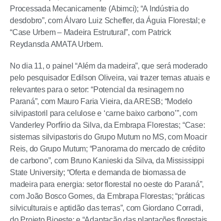
Processada Mecanicamente (Abimci); “A Indústria do
desdobro”, com Álvaro Luiz Scheffer, da Águia Florestal; e
“Case Urbem – Madeira Estrutural”, com Patrick
Reydansda AMATA Urbem.
No dia 11, o painel “Além da madeira”, que será moderado
pelo pesquisador Edilson Oliveira, vai trazer temas atuais e
relevantes para o setor: “Potencial da resinagem no
Paraná”, com Mauro Faria Vieira, da ARESB; “Modelo
silvipastoril para celulose e ‘carne baixo carbono’”, com
Vanderley Porfírio da Silva, da Embrapa Florestas; “Case:
sistemas silvipastoris do Grupo Mutum no MS, com Moacir
Reis, do Grupo Mutum; “Panorama do mercado de crédito
de carbono”, com Bruno Kanieski da Silva, da Mississippi
State University; “Oferta e demanda de biomassa de
madeira para energia: setor florestal no oeste do Paraná”,
com João Bosco Gomes, da Embrapa Florestas; “práticas
silviculturais e aptidão das terras”, com Giordano Corradi,
do Projeto Bioeste; e “Adaptação das plantações florestais