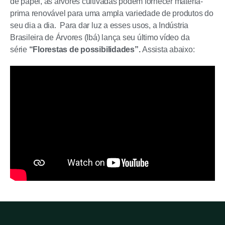
de papel, as árvores cultivadas podem fornecer matéria-
prima renovável para uma ampla variedade de produtos do
seu dia a dia. Para dar luz a esses usos, a Indústria
Brasileira de Árvores (Ibá) lança seu último vídeo da
série
“Florestas de possibilidades”.
Assista abaixo: