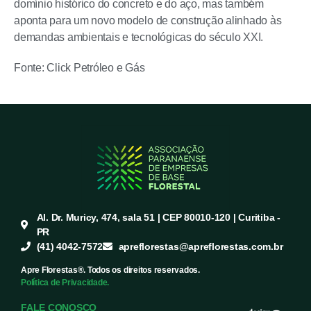
domínio histórico do concreto e do aço, mas também
aponta para um novo modelo de construção alinhado às
demandas ambientais e tecnológicas do século XXI.
Fonte: Click Petróleo e Gás
Al. Dr. Muricy, 474, sala 51 | CEP 80010-120 | Curitiba -
PR
(41) 4042-7572
apreflorestas@apreflorestas.com.br
Apre Florestas®. Todos os direitos reservados.
Política de Privacidade.
FALE CONOSCO