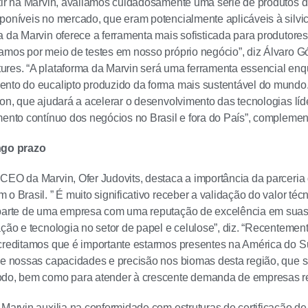
tir na Marvin, avaliamos cuidadosamente uma série de produtos dig
poníveis no mercado, que eram potencialmente aplicáveis à silvic
a da Marvin oferece a ferramenta mais sofisticada para produtores
amos por meio de testes em nosso próprio negócio”, diz Álvaro 
res. “A plataforma da Marvin será uma ferramenta essencial enq
nto do eucalipto produzido da forma mais sustentável do mundo.
-on, que ajudará a acelerar o desenvolvimento das tecnologias lí
mento contínuo dos negócios no Brasil e fora do País”, complemen
ngo prazo
CEO da Marvin, Ofer Judovits, destaca a importância da parceria
 o Brasil. ” É muito significativo receber a validação do valor t
parte de uma empresa com uma reputação de excelência em suas 
ação e tecnologia no setor de papel e celulose”, diz. “Recentement
creditamos que é importante estarmos presentes na América do Su
de nossas capacidades e precisão nos biomas desta região, que 
odo, bem como para atender à crescente demanda de empresas re
 Marvin auxilia na conformidade com estruturas de certificação de 