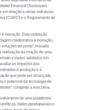
lated Financial Disclosures
 em relação a várias estruturas,
rativa (CSRD) e o Regulamento de
 e inovação. Esta validação
dagem colaborativa à inovação,
soluções de ponta”, ressalta
 realização da criação de uma
 remoto e dados validados em
avaliar os impactos das
estinados à produção e à
ovação que pode ser alcançada
ra o potencial da tecnologia de
tores”, completa a executiva.
nvolvimento de uma plataforma
ientíficas, dados geoespaciais e
e várias áreas de risco e