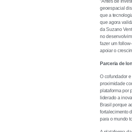
“Antes de inves
geoespacial dis
que a tecnologi
que agora valid
da Suzano Ventu
no desenvolvime
fazer um follow
apoiar o cresci
Parceria de lo
O cofundador e 
proximidade com
plataforma por 
liderado a inov
Brasil porque a
fortalecimento 
para o mundo t
A plataforma da