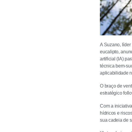
A Suzano, líder
eucalipto, anun
artificial (IA) 
técnica bem-su
aplicabilidade
O braço de ven
estratégico fol
Com a iniciativ
hídricos e risco
sua cadeia de s