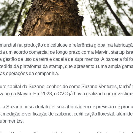
 mundial na produção de celulose e referência global na fabricaçã
cia um acordo comercial de longo prazo com a Marvin, startup israe
para gestão de uso da terra e cadeia de suprimentos. A parceria foi
cedida da plataforma da startup, que apresentou uma ampla gam
 nas operações da companhia.
ture capital da Suzano, conhecido como Suzano Ventures, també
low-on na Marvin. Em 2023, o CVC já havia realizado um investiment
a, a Suzano busca fortalecer sua abordagem de previsão de produ
s, medição e verificação de carbono, certificação florestal, além d
uprimentos.