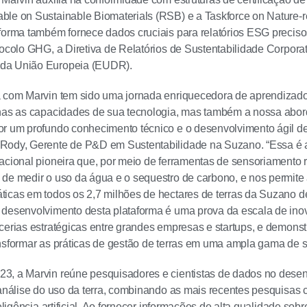
le on Sustainable Biomaterials (RSB) e a Taskforce on Nature-re
forma também fornece dados cruciais para relatórios ESG precisos
tocolo GHG, a Diretiva de Relatórios de Sustentabilidade Corpo
da União Europeia (EUDR).
 com Marvin tem sido uma jornada enriquecedora de aprendizado
enas as capacidades de sua tecnologia, mas também a nossa abor
r um profundo conhecimento técnico e o desenvolvimento ágil de 
Rody, Gerente de P&D em Sustentabilidade na Suzano. “Essa é a
acional pioneira que, por meio de ferramentas de sensoriamento
de medir o uso da água e o sequestro de carbono, e nos permite 
icas em todos os 2,7 milhões de hectares de terras da Suzano d
 desenvolvimento desta plataforma é uma prova da escala de in
cerias estratégicas entre grandes empresas e startups, e demonst
nsformar as práticas de gestão de terras em uma ampla gama de se
3, a Marvin reúne pesquisadores e cientistas de dados no dese
 análise do uso da terra, combinando as mais recentes pesquisas c
teligência artificial. Ao fornecer informações de alta qualidade sobr