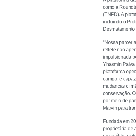
como a Roundtab
(TNFD). A plata
incluindo o Pro
Desmatamento 
“Nossa parceria
reflete não ap
impulsionada po
Yhasmin Paiva 
plataforma oper
campo, é capaz 
mudanças climát
conservação. O
por meio de par
Marvin para tra
Fundada em 202
proprietária de
de satélite e in