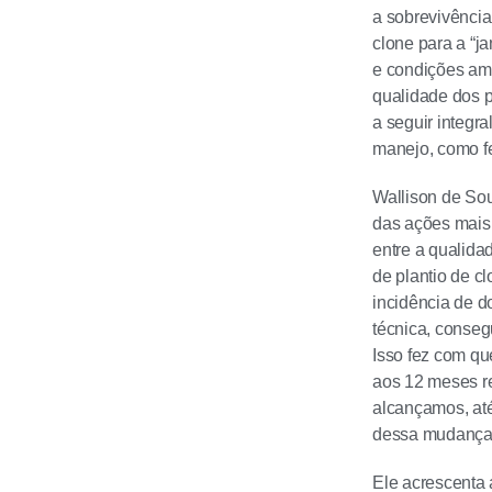
a sobrevivência,
clone para a “j
e condições amb
qualidade dos p
a seguir integr
manejo, como fe
Wallison de Sou
das ações mais 
entre a qualida
de plantio de c
incidência de 
técnica, conseg
Isso fez com qu
aos 12 meses re
alcançamos, até
dessa mudança”
Ele acrescenta 