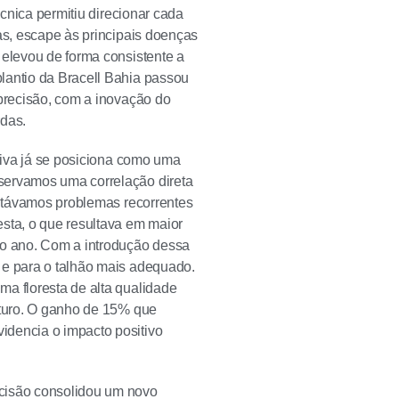
écnica permitiu direcionar cada
as, escape às principais doenças
 elevou de forma consistente a
lantio da Bracell Bahia passou
 precisão, com a inovação do
rdas.
ativa já se posiciona como uma
servamos uma correlação direta
rentávamos problemas recorrentes
esta, o que resultava em maior
o ano. Com a introdução dessa
 e para o talhão mais adequado.
ma floresta de alta qualidade
uturo. O ganho de 15% que
idencia o impacto positivo
ecisão consolidou um novo