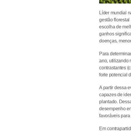
Líder mundial n
gestão floresta
escolha de melh
ganhos signific
doenças, menor
Para determinar
ano, utilizando 
contrastantes (
forte potencial
A partir dessa 
capazes de iden
plantado. Dessa
desempenho em 
favoráveis para
Em contrapartid