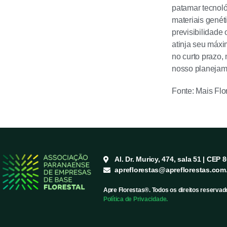
patamar tecnoló
materiais genét
previsibilidade
atinja seu máxi
no curto prazo,
nosso planejame
Fonte: Mais Flo
Al. Dr. Muricy, 474, sala 51 | CEP 
apreflorestas@apreflorestas.com
Apre Florestas®. Todos os direitos reservad
Política de Privacidade.