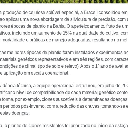
a produção de celulose solúvel especial, a Bracell consolidou e
l ao aplicar uma nova abordagem da silvicultura de precisão, co
ores épocas de plantio na Bahia. O aperfeiçoamento, fruto de um
ativos, incluindo um aumento de 15% na qualidade do cultivo, co
 mortalidade e práticas de manejo adequadas, resultando no me
 as melhores épocas de plantio foram instalados experimentos a
materiais genéticos representativos e em três regiões, com caracte
condições de clima, tipo de solo e relevo). Após o 1º ano de aval
 de aplicação em escala operacional.
evidência técnica, a equipe operacional estruturou, em julho de 20
tificar o nível de compatibilidade de cada material genético conf
 forma, por exemplo, clones suscetíveis à determinadas doença
períodos pós-inverno, com a redução das chuvas, tornando-se 
 estas doenças.
a, o plantio de clones resistentes foi priorizado no início da es