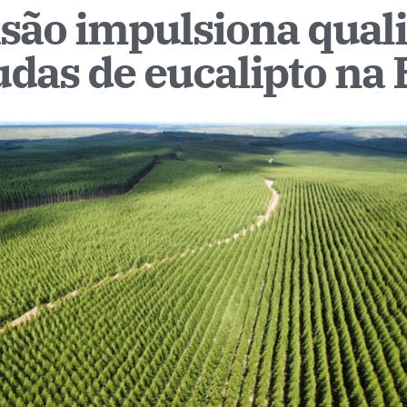
isão impulsiona qual
as de eucalipto na 