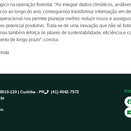
gico na operação florestal. “Ao integrar dados climáticos, anális
icos ao longo do ano, conseguimos transformar informação em de
 operacional nos permite planejar melhor, reduzir riscos e assegu
mo potencial produtivo. Trata-se de uma inovação que não só forta
 mas também reforça os pilares de sustentabilidade, eficiência e 
nto de longo prazo”, conclui.
resta
FA
80010-120 | Curitiba - PR
(41) 4042-7572
.br
os.