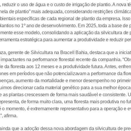
 reduzir o uso de água e o custo de irrigação de plantio. A nova t
anela de plantio” mais adequada, considerando restrições climátic
ientais específicas de cada regional de plantio da empresa. Isso
lantios no 1º ano de desenvolvimento. Em 2025, toda a base de p
almente esse modelo, consolidando a aplicação da silvicultura de
rramenta estratégica para aumentar a produtividade e reduzir pe
za, gerente de Silvicultura na Bracell Bahia, destaca que a inici
impactantes na performance florestal recente da companhia. “Ob
de da floresta aos 12 meses e a produtividade futura. Antes, enf
lones em períodos que não potencializavam a performance da flor
doenças, aumento da mortalidade e menor desempenho no primeir
uimos direcionar cada material genético para a sua melhor época
e as plantas crescessem de forma mais saudável e consistente. U
presenta, de forma muito clara, uma floresta mais produtiva no f
 o momento, é extremamente representativo para a operação e ev
, afirma.
ainda que a adoção dessa nova abordagem da silvicultura de pr