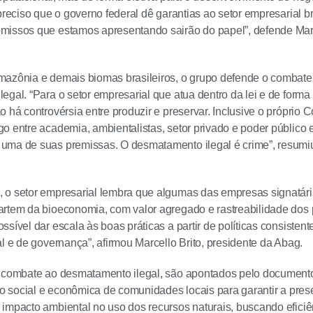
 preciso que o governo federal dê garantias ao setor empresarial 
missos que estamos apresentando sairão do papel”, defende Mari
azônia e demais biomas brasileiros, o grupo defende o combate 
egal. “Para o setor empresarial que atua dentro da lei e de forma
 há controvérsia entre produzir e preservar. Inclusive o próprio C
o entre academia, ambientalistas, setor privado e poder público
uma de suas premissas. O desmatamento ilegal é crime”, resumiu
 o setor empresarial lembra que algumas das empresas signatár
rtem da bioeconomia, com valor agregado e rastreabilidade dos p
ssível dar escala às boas práticas a partir de políticas consiste
al e de governança”, afirmou Marcello Brito, presidente da Abag.
 combate ao desmatamento ilegal, são apontados pelo documento 
ão social e econômica de comunidades locais para garantir a preser
impacto ambiental no uso dos recursos naturais, buscando eficiê