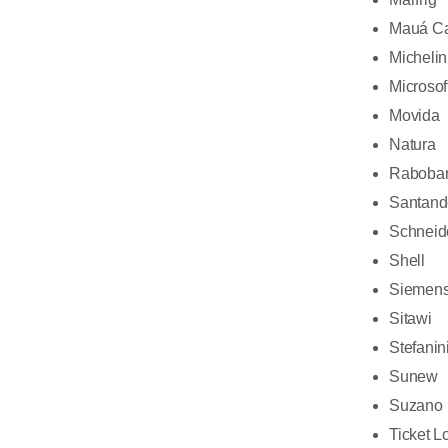
Mauá Ca
Michelin
Microsof
Movida
Natura
Raboba
Santand
Schneide
Shell
Siemen
Sitawi
Stefanin
Sunew
Suzano
Ticket L