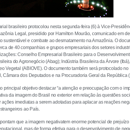
rial brasileiro protocolou nesta segunda-feira (6) à Vice-Presid
azônia Legal, presidido por Hamilton Mourão, comunicado em d
o sustentável e combate ao desmatamento na Amazônia. O docum
ca de 40 companhias e grupos empresariais dos setores industria
nizações: Conselho Empresarial Brasileiro para o Desenvolvimen
ileira do Agronegócio (Abag); Indústria Brasileira da Árvore (Ibá)
Óleo Vegetal (ABIOVE). O documento também será protocolado no 
, Câmara dos Deputados e na Procuradoria Geral da República 
o principal objetivo destacar “a atenção e preocupação com o im
iva da imagem do Brasil no exterior em relação às questões soc
 ações imediatas a serem adotadas para aplacar as reações nega
trangeiros ao País.
pontam que a imagem negativatem enorme potencial de prejuízo 
reputacional, mas de forma efetiva para o desenvolvimento de neg