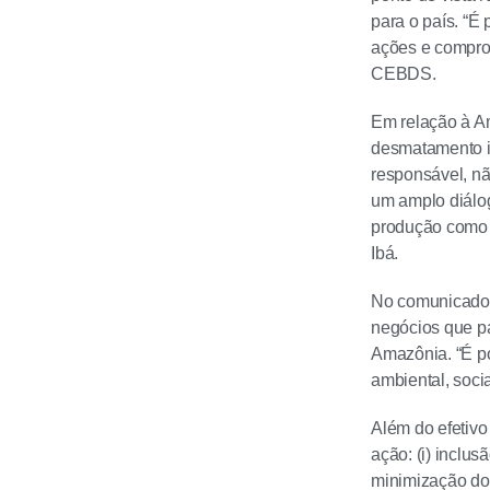
para o país. “É
ações e compro
CEBDS.
Em relação à Am
desmatamento il
responsável, não
um amplo diálog
produção como 
Ibá.
No comunicado,
negócios que pa
Amazônia. “É po
ambiental, soci
Além do efetivo
ação: (i) inclus
minimização do 