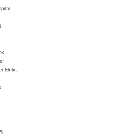
pital
t
nk
er
r Eletric
s
i
og