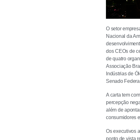
O setor empresa
Nacional da Am
desenvolviment
dos CEOs de cer
de quatro orga
Associação Bras
Indústrias de 
Senado Federal
A carta tem com
percepção negat
além de apontar
consumidores es
Os executivos a
ponto de vista 