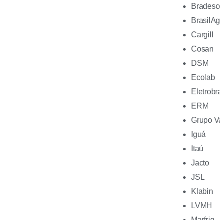
Bradesc
BrasilAg
Cargill
Cosan
DSM
Ecolab
Eletrobr
ERM
Grupo 
Iguá
Itaú
Jacto
JSL
Klabin
LVMH
Marfrig