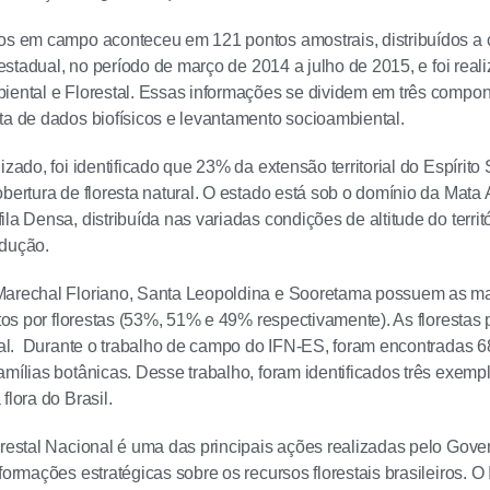
os em campo aconteceu em 121 pontos amostrais, distribuídos a c
o estadual, no período de março de 2014 a julho de 2015, e foi rea
iental e Florestal. Essas informações se dividem em três compon
ta de dados biofísicos e levantamento socioambiental.
izado, foi identificado que 23% da extensão territorial do Espírito
obertura de floresta natural. O estado está sob o domínio da Mata
ila Densa, distribuída nas variadas condições de altitude do terri
odução.
Marechal Floriano, Santa Leopoldina e Sooretama possuem as ma
ertos por florestas (53%, 51% e 49% respectivamente). As florest
dual. Durante o trabalho de campo do IFN-ES, foram encontradas 
amílias botânicas. Desse trabalho, foram identificados três exemp
flora do Brasil.
orestal Nacional é uma das principais ações realizadas pelo Gov
formações estratégicas sobre os recursos florestais brasileiros. 