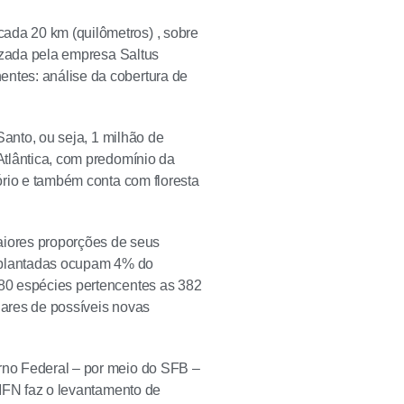
ada 20 km (quilômetros) , sobre
lizada pela empresa Saltus
entes: análise da cobertura de
 Santo, ou seja, 1 milhão de
 Atlântica, com predomínio da
tório e também conta com floresta
iores proporções de seus
as plantadas ocupam 4% do
680 espécies pertencentes as 382
lares de possíveis novas
erno Federal – por meio do SFB –
O IFN faz o levantamento de