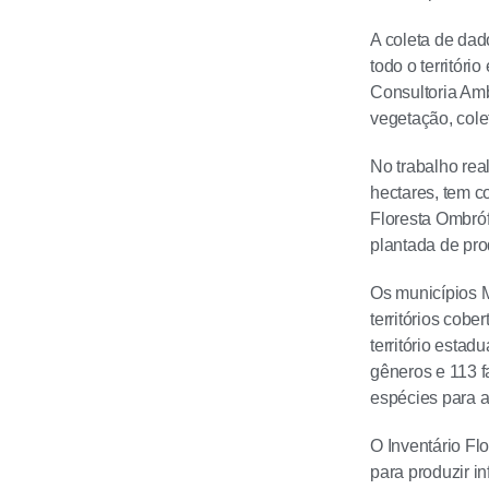
A coleta de dad
todo o territóri
Consultoria Amb
vegetação, cole
No trabalho real
hectares, tem c
Floresta Ombróf
plantada de pr
Os municípios 
territórios cob
território esta
gêneros e 113 f
espécies para a 
O Inventário Fl
para produzir in