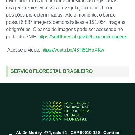
inventário. Em cada unidade amostral são registradas
imagens representativas da vegetação no local, em
posições pré-determinadas. Até o momento, o banco
possui 6.837 imagens demonstrativas e 191.054 imagens
obrigatórias. O banco de imagens pode ser acessado no
portal do SNIF:
https://snif.florestal.gov.br/bancodeimagens
Acesse o vídeo:
https://youtu.be/43Tl81HqXKw
SERVIÇO FLORESTAL BRASILEIRO
Al. Dr. Muricy, 474, sala 51 | CEP 80010-120 | Curitiba -