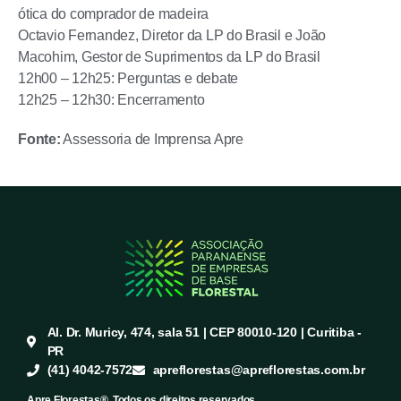
ótica do comprador de madeira
Octavio Fernandez, Diretor da LP do Brasil e João
Macohim, Gestor de Suprimentos da LP do Brasil
12h00 – 12h25: Perguntas e debate
12h25 – 12h30: Encerramento
Fonte:
Assessoria de Imprensa Apre
Al. Dr. Muricy, 474, sala 51 | CEP 80010-120 | Curitiba -
PR
(41) 4042-7572
apreflorestas@apreflorestas.com.br
Apre Florestas®. Todos os direitos reservados.