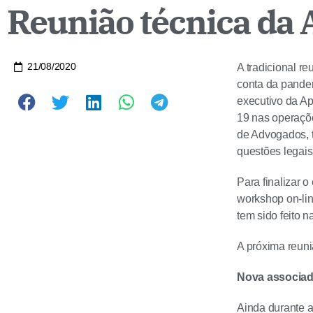
Reunião técnica da 
21/08/2020
A tradicional r
conta da pandem
executivo da Ap
19 nas operaçõ
de Advogados, t
questões legais
Para finalizar 
workshop on-li
tem sido feito 
A próxima reuni
Nova associa
Ainda durante a