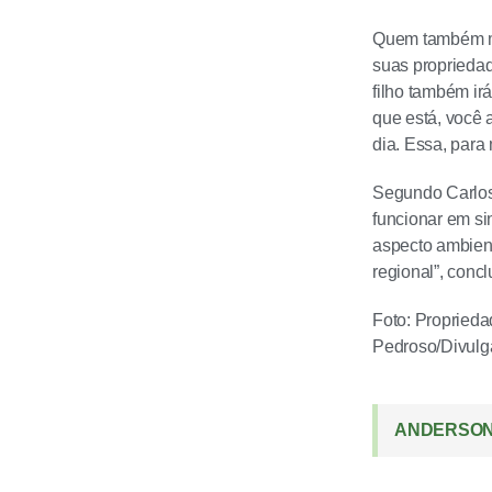
Quem também man
suas propriedad
filho também ir
que está, você 
dia. Essa, para
Segundo Carlos 
funcionar em si
aspecto ambien
regional”, conclu
Foto: Proprieda
Pedroso/Divul
ANDERSON