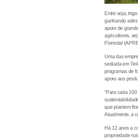
Entre soja, trig
ganhando adesão
apoio de grande
agricultores, 
Florestal (APRE
Uma das empresa
sediada em Tel
programas de fo
apoio aos produ
“Para cada 100 
sustentabilidad
que plantem flor
Atualmente, a c
Há 12 anos a c
propriedade rur