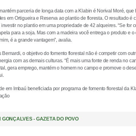
tém parceria de longa data com a Klabin é Norival Moré, que h
es em Ortigueira e Reserva ao plantio de floresta. O resultado é 
á investir no plantio em uma propriedade de 42 alqueires. “Se for
apela para a soja. Mas com a madeira você entrega o produto e o
 mim, é a grande vantagem”, avalia.
Bernardi, o objetivo do fomento florestal não é competir com ou
nergia com as demais culturas. “É mais uma fonte de renda no ca
tal, gera emprego, mantém o homem no campo e promove o des
i.
de em Imbaú beneficiada por programa de fomento florestal da Kla
gação
 GONÇALVES - GAZETA DO POVO