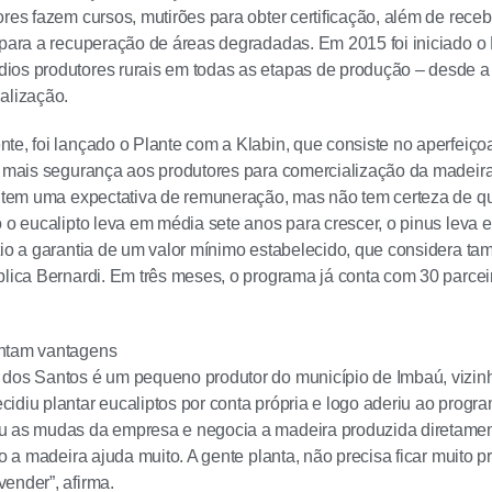
ores fazem cursos, mutirões para obter certificação, além de rec
 para a recuperação de áreas degradadas. Em 2015 foi iniciado o 
ios produtores rurais em todas as etapas de produção – desde a
alização.
te, foi lançado o Plante com a Klabin, que consiste no aperfeiço
r mais segurança aos produtores para comercialização da madeira
, tem uma expectativa de remuneração, mas não tem certeza de que
o o eucalipto leva em média sete anos para crescer, o pinus leva
tio a garantia de um valor mínimo estabelecido, que considera t
plica Bernardi. Em três meses, o programa já conta com 30 parceir
ntam vantagens
 dos Santos é um pequeno produtor do município de Imbaú, vizin
idiu plantar eucaliptos por conta própria e logo aderiu ao progr
u as mudas da empresa e negocia a madeira produzida diretamen
tão a madeira ajuda muito. A gente planta, não precisa ficar muit
ender”, afirma.