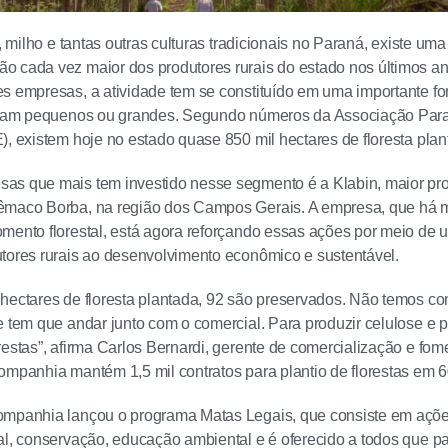
o, milho e tantas outras culturas tradicionais no Paraná, existe um
 cada vez maior dos produtores rurais do estado nos últimos ano
s empresas, a atividade tem se constituído em uma importante fo
sejam pequenos ou grandes. Segundo números da Associação Pa
), existem hoje no estado quase 850 mil hectares de floresta plan
s que mais tem investido nesse segmento é a Klabin, maior prod
êmaco Borba, na região dos Campos Gerais. A empresa, que há 
mento florestal, está agora reforçando essas ações por meio de u
tores rurais ao desenvolvimento econômico e sustentável.
hectares de floresta plantada, 92 são preservados. Não temos c
e tem que andar junto com o comercial. Para produzir celulose e p
estas”, afirma Carlos Bernardi, gerente de comercialização e fome
ompanhia mantém 1,5 mil contratos para plantio de florestas em 
ompanhia lançou o programa Matas Legais, que consiste em açõ
al, conservação, educação ambiental e é oferecido a todos que par