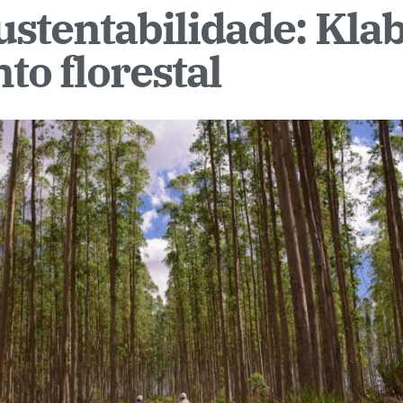
stentabilidade: Klab
o florestal