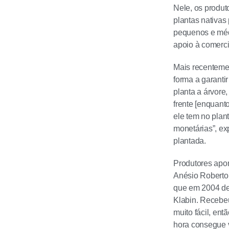
Nele, os produt
plantas nativas
pequenos e méd
apoio à comerci
Mais recentemen
forma a garanti
planta a árvore
frente [enquant
ele tem no plan
monetárias”, ex
plantada.
Produtores apo
Anésio Roberto
que em 2004 dec
Klabin. Recebe
muito fácil, en
hora consegue v