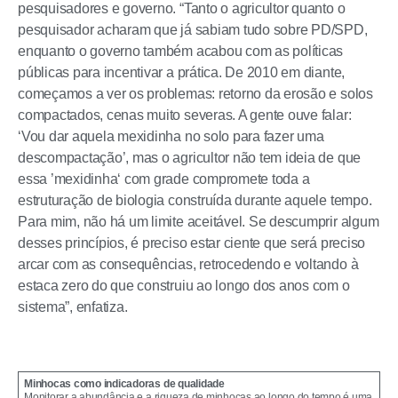
pesquisadores e governo. “Tanto o agricultor quanto o
pesquisador acharam que já sabiam tudo sobre PD/SPD,
enquanto o governo também acabou com as políticas
públicas para incentivar a prática. De 2010 em diante,
começamos a ver os problemas: retorno da erosão e solos
compactados, cenas muito severas. A gente ouve falar:
‘Vou dar aquela mexidinha no solo para fazer uma
descompactação’, mas o agricultor não tem ideia de que
essa ’mexidinha‘ com grade compromete toda a
estruturação de biologia construída durante aquele tempo.
Para mim, não há um limite aceitável. Se descumprir algum
desses princípios, é preciso estar ciente que será preciso
arcar com as consequências, retrocedendo e voltando à
estaca zero do que construiu ao longo dos anos com o
sistema”, enfatiza.
Minhocas como indicadoras de qualidade
Monitorar a abundância e a riqueza de minhocas ao longo do tempo é uma