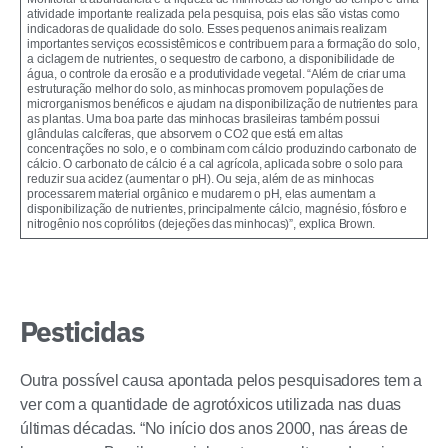
atividade importante realizada pela pesquisa, pois elas são vistas como
indicadoras de qualidade do solo. Esses pequenos animais realizam
importantes serviços ecossistêmicos e contribuem para a formação do solo,
a ciclagem de nutrientes, o sequestro de carbono, a disponibilidade de
água, o controle da erosão e a produtividade vegetal. “Além de criar uma
estruturação melhor do solo, as minhocas promovem populações de
microrganismos benéficos e ajudam na disponibilização de nutrientes para
as plantas. Uma boa parte das minhocas brasileiras também possui
glândulas calcíferas, que absorvem o CO2 que está em altas
concentrações no solo, e o combinam com cálcio produzindo carbonato de
cálcio. O carbonato de cálcio é a cal agrícola, aplicada sobre o solo para
reduzir sua acidez (aumentar o pH). Ou seja, além de as minhocas
processarem material orgânico e mudarem o pH, elas aumentam a
disponibilização de nutrientes, principalmente cálcio, magnésio, fósforo e
nitrogênio nos coprólitos (dejeções das minhocas)”, explica Brown.
Pesticidas
Outra possível causa apontada pelos pesquisadores tem a
ver com a quantidade de agrotóxicos utilizada nas duas
últimas décadas. “No início dos anos 2000, nas áreas de