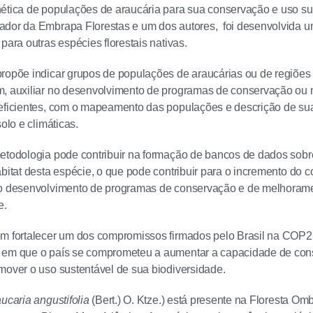
ética de populações de araucária para sua conservação e uso s
dor da Embrapa Florestas e um dos autores, foi desenvolvida um
para outras espécies florestais nativas.
ropõe indicar grupos de populações de araucárias ou de regiões 
m, auxiliar no desenvolvimento de programas de conservação ou
eficientes, com o mapeamento das populações e descrição de suas
solo e climáticas.
etodologia pode contribuir na formação de bancos de dados sobre
abitat desta espécie, o que pode contribuir para o incremento do
 o desenvolvimento de programas de conservação e de melhorame
e.
em fortalecer um dos compromissos firmados pelo Brasil na COP2
 em que o país se comprometeu a aumentar a capacidade de con
mover o uso sustentável de sua biodiversidade.
ucaria angustifolia
(Bert.) O. Ktze.) está presente na Floresta Omb