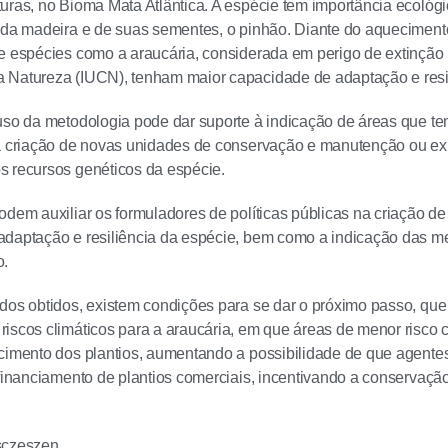
uras, no Bioma Mata Atlântica. A espécie tem importância ecológic
 da madeira e de suas sementes, o pinhão. Diante do aquecimen
e espécies como a araucária, considerada em perigo de extinção 
 Natureza (IUCN), tenham maior capacidade de adaptação e resil
uso da metodologia pode dar suporte à indicação de áreas que te
a criação de novas unidades de conservação e manutenção ou ex
 recursos genéticos da espécie.
odem auxiliar os formuladores de políticas públicas na criação d
adaptação e resiliência da espécie, bem como a indicação das m
o.
dos obtidos, existem condições para se dar o próximo passo, que
iscos climáticos para a araucária, em que áreas de menor risco c
cimento dos plantios, aumentando a possibilidade de que agente
 financiamento de plantios comerciais, incentivando a conservação
sczeszen