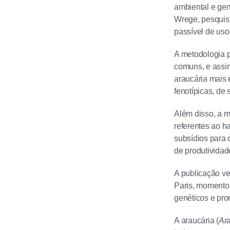
ambiental e gen
Wrege, pesquisa
passível de uso 
A metodologia p
comuns, e assi
araucária mais 
fenotípicas, de 
Além disso, a m
referentes ao h
subsídios para
de produtividad
A publicação v
Paris, momento
genéticos e pro
A araucária (
Ara