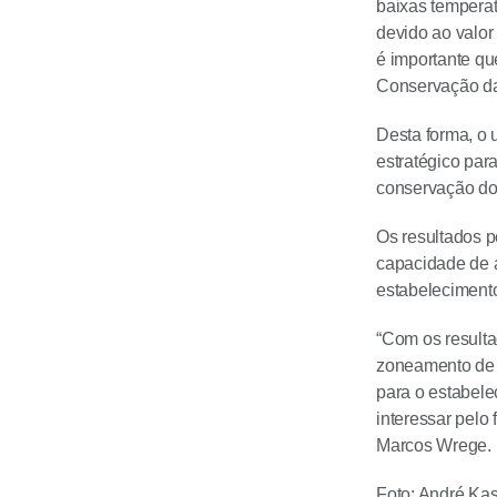
baixas temperat
devido ao valor
é importante qu
Conservação da
Desta forma, o 
estratégico par
conservação dos
Os resultados p
capacidade de 
estabeleciment
“Com os resulta
zoneamento de r
para o estabele
interessar pelo
Marcos Wrege.
Foto: André Ka