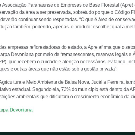
 a Associação Paranaense de Empresas de Base Florestal (Apre)
onservação da área a ser preservada, sobretudo porque o Código Fl
everão continuar sendo respeitadas. “O que é área de conserva
dução também, podendo, apenas, o produtor escolher qual a melho
as empresas reflorestadoras do estado, a Apre afirma que o seto
carpa Devoniana por meio de “remanescentes, reservas legais e 
), que recebem o cuidado e atenção necessários, evitando, incl
es e outras áreas que não estão sob a gestão privada”.
 Agricultura e Meio Ambiente de Balsa Nova, Jucélia Ferreira, tam
slativo estadual. Segundo ela, 73% do município está dentro da AP
strições ambientais que dificultam o crescimento econômico da c
arpa Devoniana