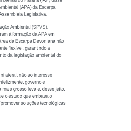
Ambiental do Paraná (IAP) disse
 Ambiental (APA) da Escarpa
 Assembleia Legislativa.
cação Ambiental (SPVS),
evaram à formação da APA em
a área da Escarpa Devoniana não
nte flexível, garantindo a
nto da legislação ambiental do
ilateral, não ao interesse
nfelizmente, governo e
mais grosso leva e, desse jeito,
 que o estudo que embasa o
é “promover soluções tecnológicas