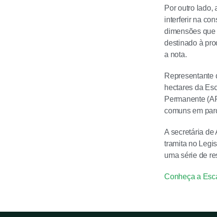
Por outro lado,
interferir na c
dimensões que d
destinado à pro
a nota.
Representante d
hectares da Es
Permanente (APP
comuns em parqu
A secretária de
tramita no Legi
uma série de re
Conheça a Esc