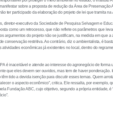
 responsável por proteger o meio ambiente no estado, o Instituto 
 manifestar sobre a proposta de redução da Área de Preservação
ão ter participado da elaboração do projeto de lei que tramita na
es, diretor-executivo da Sociedade de Pesquisa Selvagem e Edu
oposta como um retrocesso, que não reflete os parâmetros que l
 os argumentos do projeto não se justificam, na medida em que 
 conservação restritiva. Ao contrário, diz o ambientalista, é basta
atividades econômicas já existentes no local, dentro do regrame
PA é inaceitável e atende ao interesse do agronegócio de forma un
ente que eles devem ser ouvidos, mas tem de haver ponderação. I
têm tido a devida isenção para discutir esses temas. Quem arrota 
alecer o aspecto econômico”, critica. Ele ressalta, por exemplo,
to pela Fundação ABC, cujo objetivo, segundo a própria entidade, 
cio”.