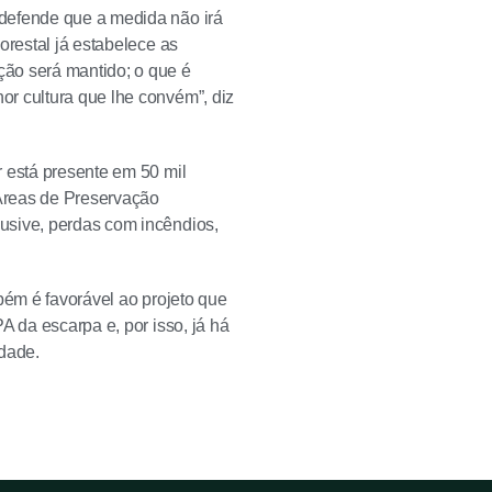
 defende que a medida não irá
orestal já estabelece as
ção será mantido; o que é
r cultura que lhe convém”, diz
r está presente em 50 mil
Áreas de Preservação
usive, perdas com incêndios,
bém é favorável ao projeto que
A da escarpa e, por isso, já há
idade.