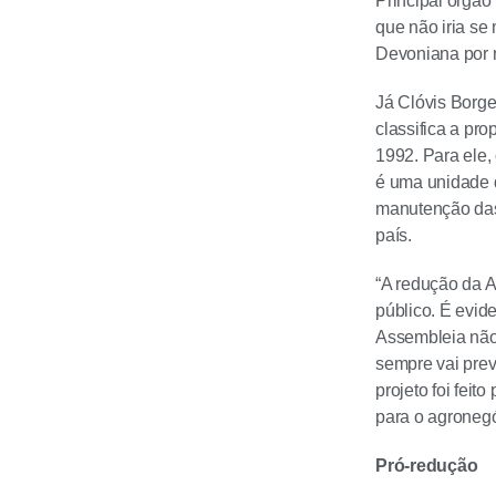
Principal órgão
que não iria se
Devoniana por n
Já Clóvis Borg
classifica a pr
1992. Para ele,
é uma unidade de
manutenção das 
país.
“A redução da A
público. É evid
Assembleia não 
sempre vai prev
projeto foi fei
para o agronegó
Pró-redução