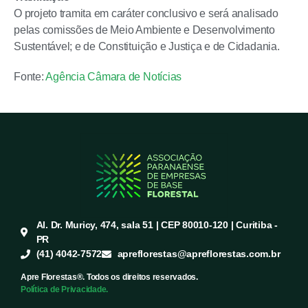
O projeto tramita em
caráter conclusivo
e será analisado
pelas comissões de Meio Ambiente e Desenvolvimento
Sustentável; e de Constituição e Justiça e de Cidadania.
Fonte:
Agência Câmara de Notícias
Al. Dr. Muricy, 474, sala 51 | CEP 80010-120 | Curitiba -
PR
(41) 4042-7572
apreflorestas@apreflorestas.com.br
Apre Florestas®. Todos os direitos reservados.
Política de Privacidade.