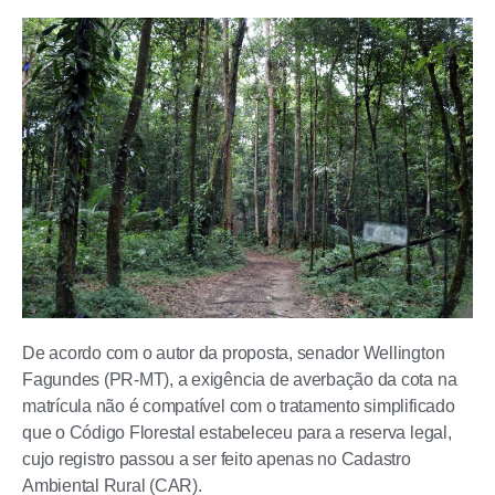
De acordo com o autor da proposta, senador Wellington
Fagundes (PR-MT), a exigência de averbação da cota na
matrícula não é compatível com o tratamento simplificado
que o Código Florestal estabeleceu para a reserva legal,
cujo registro passou a ser feito apenas no Cadastro
Ambiental Rural (CAR).