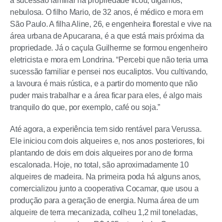
a sucessão familiar na propriedade ficou, digamos,
nebulosa. O filho Mario, de 32 anos, é médico e mora em
São Paulo. A filha Aline, 26, e engenheira florestal e vive na
área urbana de Apucarana, é a que está mais próxima da
propriedade. Já o caçula Guilherme se formou engenheiro
eletricista e mora em Londrina. “Percebi que não teria uma
sucessão familiar e pensei nos eucaliptos. Vou cultivando,
a lavoura é mais rústica, e a partir do momento que não
puder mais trabalhar e a área ficar para eles, é algo mais
tranquilo do que, por exemplo, café ou soja.”
Até agora, a experiência tem sido rentável para Verussa.
Ele iniciou com dois alqueires e, nos anos posteriores, foi
plantando de dois em dois alqueires por ano de forma
escalonada. Hoje, no total, são aproximadamente 10
alqueires de madeira. Na primeira poda há alguns anos,
comercializou junto a cooperativa Cocamar, que usou a
produção para a geração de energia. Numa área de um
alqueire de terra mecanizada, colheu 1,2 mil toneladas,