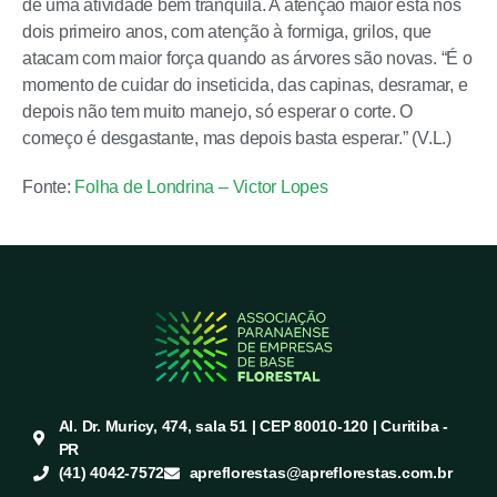
de uma atividade bem tranquila. A atenção maior está nos
dois primeiro anos, com atenção à formiga, grilos, que
atacam com maior força quando as árvores são novas. “É o
momento de cuidar do inseticida, das capinas, desramar, e
depois não tem muito manejo, só esperar o corte. O
começo é desgastante, mas depois basta esperar.” (V.L.)
Fonte:
Folha de Londrina – Victor Lopes
Al. Dr. Muricy, 474, sala 51 | CEP 80010-120 | Curitiba -
PR
(41) 4042-7572
apreflorestas@apreflorestas.com.br