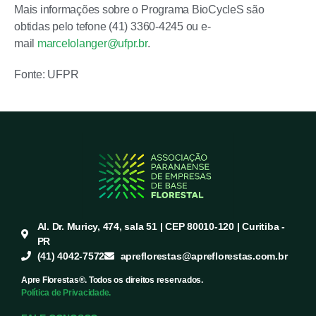
Mais informações sobre o Programa BioCycleS são
obtidas pelo tefone (41) 3360-4245 ou e-
mail
marcelolanger@ufpr.br
.
Fonte: UFPR
Al. Dr. Muricy, 474, sala 51 | CEP 80010-120 | Curitiba -
PR
(41) 4042-7572
apreflorestas@apreflorestas.com.br
Apre Florestas®. Todos os direitos reservados.
Política de Privacidade.