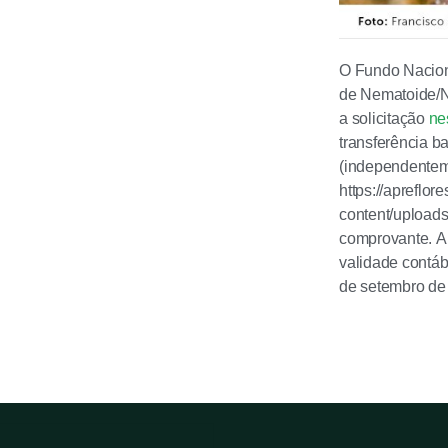
O Fundo Naciona
de Nematoide/N
a solicitação
ne
transferência b
(independentem
https://apreflo
content/uploads
comprovante. A 
validade contábi
de setembro de 