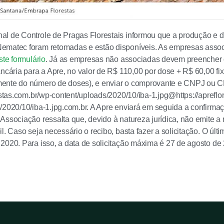
l de Controle de Pragas Florestais informou que a produção e d
ematec foram retomadas e estão disponíveis. As empresas ass
ste formulário
. Já as empresas não associadas devem preencher o 
ancária para a Apre, no valor de R$ 110,00 por dose + R$ 60,00 fi
ente do número de doses), e enviar o comprovante e CNPJ ou CPF
restas.com.br/wp-content/uploads/2020/10/iba-1.jpg@https://apreflo
/2020/10/iba-1.jpg.com.br. A Apre enviará em seguida a confirma
Associação ressalta que, devido à natureza jurídica, não emite a 
l. Caso seja necessário o recibo, basta fazer a solicitação. O últ
2020. Para isso, a data de solicitação máxima é 27 de agosto de 