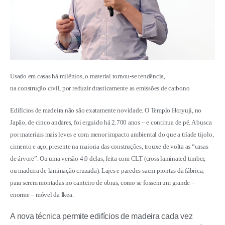
Usado em casas há milênios, o material tornou-se tendência,
na construção civil, por reduzir drasticamente as emissões de carbono
Edifícios de madeira não são exatamente novidade. O Templo Horyuji, no
Japão, de cinco andares, foi erguido há 2.700 anos – e continua de pé. A busca
por materiais mais leves e com menor impacto ambiental do que a tríade tijolo,
cimento e aço, presente na maioria das construções, trouxe de volta as “casas
de árvore”. Ou uma versão 4.0 delas, feita com CLT (cross laminated timber,
ou madeira de laminação cruzada). Lajes e paredes saem prontas da fábrica,
para serem montadas no canteiro de obras, como se fossem um grande –
enorme – móvel da Ikea.
A nova técnica permite edifícios de madeira cada vez