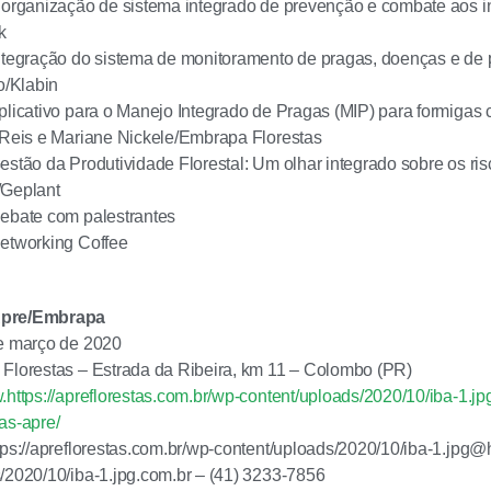
 organização de sistema integrado de prevenção e combate aos in
k
ntegração do sistema de monitoramento de pragas, doenças e de 
/Klabin
plicativo para o Manejo Integrado de Pragas (MIP) para formigas c
 Reis e Mariane Nickele/Embrapa Florestas
estão da Produtividade Florestal: Um olhar integrado sobre os r
/Geplant
Debate com palestrantes
Networking Coffee
Apre/Embrapa
de março de 2020
Florestas – Estrada da Ribeira, km 11 – Colombo (PR)
https://apreflorestas.com.br/wp-content/uploads/2020/10/iba-1.j
as-apre/
tps://apreflorestas.com.br/wp-content/uploads/2020/10/iba-1.jpg@h
/2020/10/iba-1.jpg.com.br – (41) 3233-7856