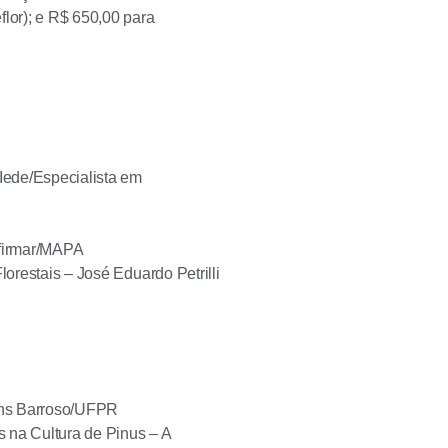
lor); e R$ 650,00 para
Iede/Especialista em
nfirmar/MAPA
lorestais – José Eduardo Petrilli
tins Barroso/UFPR
 na Cultura de Pinus – A