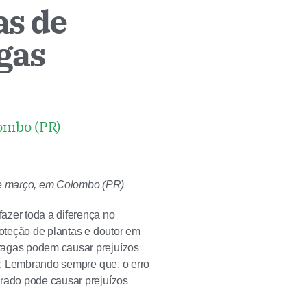
as de
gas
lombo (PR)
de março, em Colombo (PR)
azer toda a diferença no
roteção de plantas e doutor em
pragas podem causar prejuízos
ir. Lembrando sempre que, o erro
rrado pode causar prejuízos