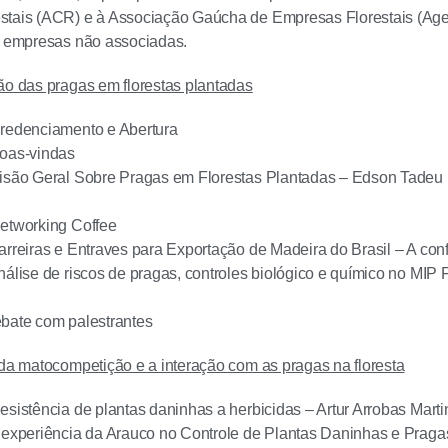
tais (ACR) e à Associação Gaúcha de Empresas Florestais (Agef
e empresas não associadas.
ão das pragas em florestas plantadas
Credenciamento e Abertura
Boas-vindas
Visão Geral Sobre Pragas em Florestas Plantadas – Edson Tadeu 
Networking Coffee
arreiras e Entraves para Exportação de Madeira do Brasil – A co
álise de riscos de pragas, controles biológico e químico no MIP F
bate com palestrantes
 da matocompetição e a interação com as pragas na floresta
esistência de plantas daninhas a herbicidas – Artur Arrobas Mar
 experiência da Arauco no Controle de Plantas Daninhas e Pragas