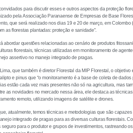
onvidados para discutir esses e outros aspectos da proteção flor
izado pela Associação Paranaense de Empresas de Base Florest
ento, que será realizado nos dias 19 e 20 de março, em Colombo (
m as florestas plantadas: proteção e sanidade”.
rá abordar questões relacionadas ao cenário de produtos fitossani
lturas florestais, técnicas utilizadas em monitoramento de agen
ejo assertivo no manejo integrado de pragas.
ima, que também é diretor Florestal da MIP Florestal, o objetivo 
calipto e pinus que “o monitoramento é a base de coleta de dados
ias estão cada vez mais presentes não só na agricultura, mas ta
 Entre as novidades no mercado nessa área, ele destaca as técnica
amento remoto, utilizando imagens de satélite e drones.
 que, atualmente, temos técnicas e metodologias que são capazes
nejo integrado de pragas para as diversas culturas florestais. 
s seguro para o produtor e grupos de investimentos, rastreando os 