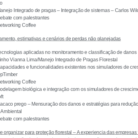
co
anejo Integrado de pragas – Integração de sistemas – Carlos Wi
Debate com palestrantes
Networking Coffee
amento, estimativas e cenários de perdas não planejadas
ecnologias aplicadas no monitoramento e classificação de danos
inho Vianna Lima/Manejo Integrado de Pragas Florestal
apacidades e funcionalidades existentes nos simuladores de cre
OpTimber
Networking Coffee
Modelagem biológica e integração com os simuladores de crescim
ft
acaco prego – Mensuração dos danos e estratégias para redução
 Ambiental
Debate com palestrantes
 organizar para proteção florestal – A experiencia das empresas f