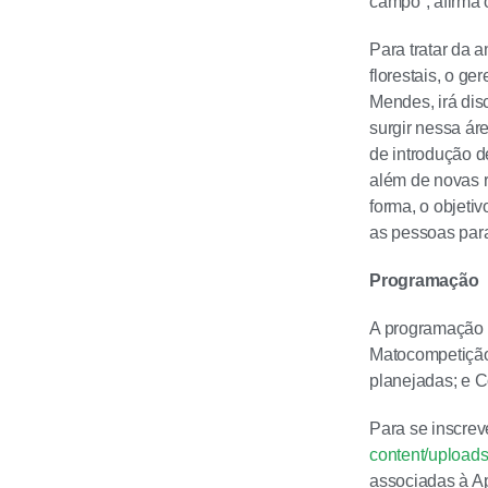
campo”, afirma o
Para tratar da 
florestais, o g
Mendes, irá di
surgir nessa á
de introdução d
além de novas r
forma, o objeti
as pessoas para
Programação
A programação d
Matocompetição 
planejadas; e C
Para se inscrev
content/uploads
associadas à A