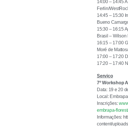
14:00 – 14:45 A
Ferlin/WestRoc
14:45 – 15:30 I
Bueno Camargo
15:30 – 16:15 A
Brasil – Wilson
16:15 – 17:00 G
Moré de Mattos
17:00 – 17:20 
17:20 – 17:40 
Serviço
7º Workshop 
Data: 19 e 20 
Local: Embrapa 
Inscrições:
www.
embrapa-florest
Informações: ht
content/uploads