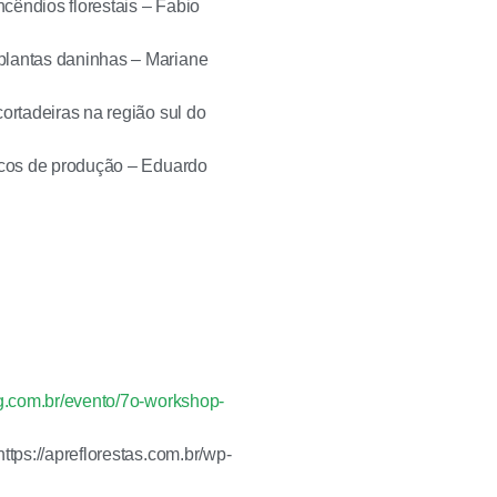
cêndios florestais – Fabio
plantas daninhas – Mariane
ortadeiras na região sul do
iscos de produção – Eduardo
pg.com.br/evento/7o-workshop-
ttps://apreflorestas.com.br/wp-