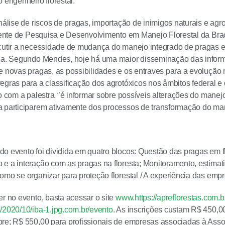
 engenheiro florestal.
análise de riscos de pragas, importação de inimigos naturais e ag
erente de Pesquisa e Desenvolvimento em Manejo Florestal da Brace
scutir a necessidade de mudança do manejo integrado de pragas
rea. Segundo Mendes, hoje há uma maior disseminação das inform
e novas pragas, as possibilidades e os entraves para a evolução 
egras para a classificação dos agrotóxicos nos âmbitos federal e d
vo com a palestra ‘’é informar sobre possíveis alterações do manej
 participarem ativamente dos processos de transformação do man
o evento foi dividida em quatro blocos: Questão das pragas em fl
e a interação com as pragas na floresta; Monitoramento, estimat
omo se organizar para proteção florestal / A experiência das empre
er no evento, basta acessar o site
www.https://apreflorestas.com.b
/2020/10/iba-1.jpg.com.br/evento
. As inscrições custam R$ 450,0
pre; R$ 550,00 para profissionais de empresas associadas à Ass