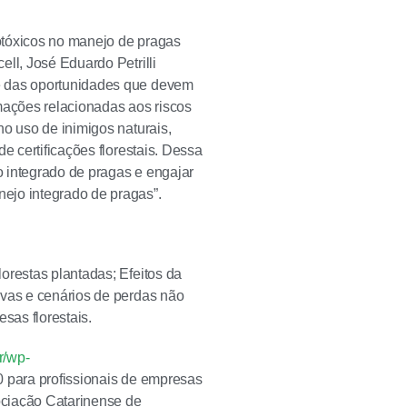
rotóxicos no manejo de pragas
ll, José Eduardo Petrilli
 e das oportunidades que devem
ações relacionadas aos riscos
no uso de inimigos naturais,
e certificações florestais. Dessa
o integrado de pragas e engajar
ejo integrado de pragas”.
orestas plantadas; Efeitos da
ivas e cenários de perdas não
sas florestais.
r/wp-
0 para profissionais de empresas
ociação Catarinense de