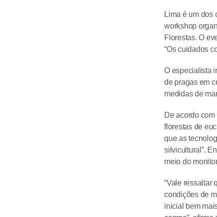
Lima é um dos c
workshop organ
Florestas. O ev
“Os cuidados co
O especialista i
de pragas em cu
medidas de man
De acordo com L
florestas de eu
que as tecnolog
silvicultural”.
meio do monitor
“Vale ressaltar
condições de ma
inicial bem mai