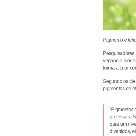
Pigmento é feito
Pesquisadores
vegano e biodeg
forma a criar c
Segundo os cient
pigmentos de ef
“Pigmentos c
professora S
para um nív
divertidos, 