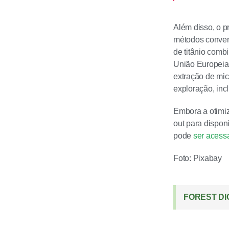
Além disso, o p
métodos convenc
de titânio comb
União Europeia 
extração de mi
exploração, incl
Embora a otimi
out para dispon
pode
ser acess
Foto: Pixabay
FOREST DI