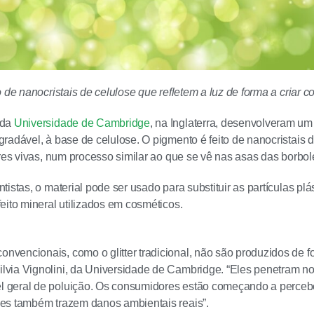
 de nanocristais de celulose que refletem a luz de forma a criar c
 da
Universidade de Cambridge
, na Inglaterra, desenvolveram um g
radável, à base de celulose. O pigmento é feito de nanocristais d
ores vivas, num processo similar ao que se vê nas asas das borbol
istas, o material pode ser usado para substituir as partículas plá
eito mineral utilizados em cosméticos.
onvencionais, como o glitter tradicional, não são produzidos de f
ilvia Vignolini, da Universidade de Cambridge. “Eles penetram n
el geral de poluição. Os consumidores estão começando a perceb
eles também trazem danos ambientais reais”.