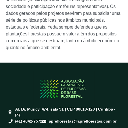
sociedade e participação em fóruns representativos). Os
dados gerados pelos projetos serviram para subsidiar uma
série de políticas públicas nos âmbitos municipais,
estaduais e federais. Yeda sempre defendeu que as
plantações florestais possuem valor além dos propósitos
comerciais a que se destinam, tanto no âmbito econômico,
quanto no âmbito ambiental.
Al. Dr. Muricy, 474, sala 51 | CEP 80010-120 | Curitiba -
PR
(41) 4042-7572
apreflorestas@apreflorestas.com.br