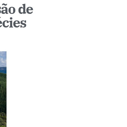
são de
écies