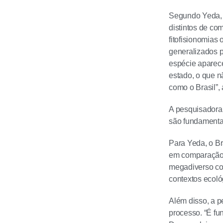
Segundo Yeda, 
distintos de co
fitofisionomias
generalizados p
espécie aparece
estado, o que n
como o Brasil”, 
A pesquisadora
são fundamentai
Para Yeda, o Br
em comparação c
megadiverso com
contextos ecológ
Além disso, a p
processo. “É fu