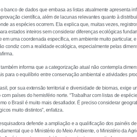
o banco de dados que embasa as listas atualmente apresenta in
mprovação científica, além de lacunas relevantes quanto à distribu
 onde as espécies ocorrem. Ela explica que, muitas vezes, regist
ara estados inteiros sem considerar diferenças ecológicas fund
 em uma coordenada específica, em ambiente muito particular, e 
ão condiz com a realidade ecológica, especialmente pelas dimen
afirma.
 também informa que a categorização atual não contempla dimen
s para o equilíbrio entre conservação ambiental e atividades pro
asil, por sua extensão territorial e diversidade de biomas, exi
om países do hemisfério norte. “Trabalhar com listas de espécie
o o Brasil é muito mais desafiador. É preciso considerar geografia
icos muito distintos”, enfatiza.
esquisadora defende a ampliação e a qualificação dos painéis de
ndamental que o Ministério do Meio Ambiente, o Ministério da Agric