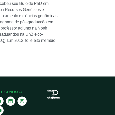
ecebeu seu título de PhD em
apa Recursos Genéticos e
lhoramento e ciências genômicas
 programa de pós-graduação em
professor adjunto na North
-graduandos na UnB e co-
LQ). Em 2012, foi eleito membro
LE CONOSCO