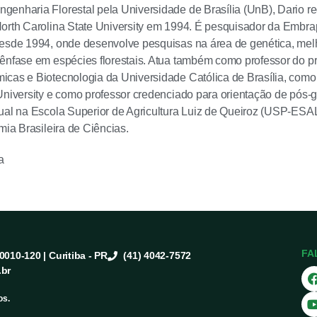
enharia Florestal pela Universidade de Brasília (UnB), Dario r
North Carolina State University em 1994. É pesquisador da Embr
desde 1994, onde desenvolve pesquisas na área de genética, me
 ênfase em espécies florestais. Atua também como professor do
cas e Biotecnologia da Universidade Católica de Brasília, como 
University e como professor credenciado para orientação de pós
ual na Escola Superior de Agricultura Luiz de Queiroz (USP-ESA
mia Brasileira de Ciências.
a
FA
80010-120 | Curitiba - PR
(41) 4042-7572
.br
os.