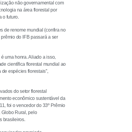
rganização não governamental com
ologia na área florestal por
 o futuro.
es de renome mundial (confira no
, o prêmio do IFB passará a ser
 é uma honra. Aliado a isso,
e científica florestal mundial ao
e espécies florestais”,
ados do setor florestal
vimento econômico sustentável da
11, foi o vencedor do 33º Prêmio
 Globo Rural, pelo
 brasileiros.