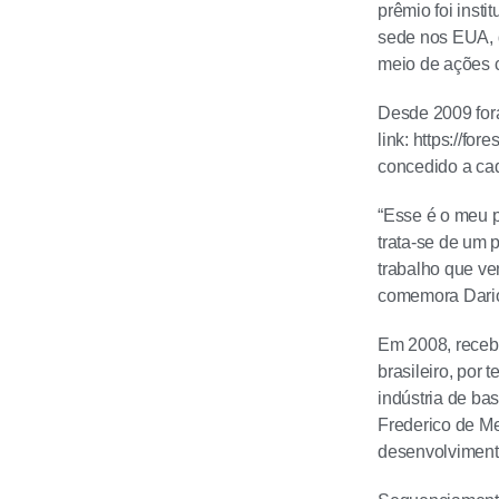
prêmio foi inst
sede nos EUA, d
meio de ações ci
Desde 2009 fora
link: https://fo
concedido a ca
“Esse é o meu p
trata-se de um 
trabalho que ve
comemora Dari
Em 2008, recebe
brasileiro, por
indústria de ba
Frederico de Me
desenvolvimento