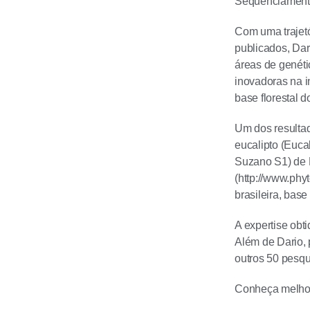
Sequenciamento
Com uma trajetó
publicados, Dar
áreas de genéti
inovadoras na i
base florestal d
Um dos resultad
eucalipto (Euca
Suzano S1) de 
(http://www.phy
brasileira, base
A expertise obt
Além de Dario, 
outros 50 pesqu
Conheça melho