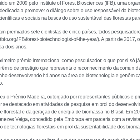
ituído em 2009 pelo Institute of Forest Biosciences (IFB), uma o
edicada a promover o diálogo sobre o uso responsável da biotecn
entíficas e sociais na busca do uso sustentável das florestas para
m premiados sete cientistas de cinco países, todos pesquisador
restbio.org/IFB/forest-biotechnologist-of-the-year/). A partir de 2017
da dois anos.
rimeiro prêmio internacional como pesquisador, o que por si só já
prêmio de prestigio que representa o reconhecimento da comunidad
nho desenvolvendo há anos na área de biotecnologia e genômica d
o.
u o Prêmio Madeira, outorgado por representantes públicos e priv
 ter se destacado em atividades de pesquisa em prol do desenvol
se florestal e da geração de energia de biomassa no Brasil. Em 20
nezes Veiga, concedido pela Embrapa em parceria com a revista
 de tecnologias florestais em prol da sustentabilidade dos biomas