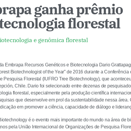
brapa ganha prêmio
tecnologia florestal
iotecnologia e genômica florestal
da Embrapa Recursos Genéticos e Biotecnologia Dario Grattapag
Forest Biotechnologist of the Year” de 2016 durante a Conferência
 Pesquisa Florestal (IUFRO Tree Biotechnology), que aconteceu 
ción, Chile. Dario foi selecionado entre dezenas de pesquisad
ologia florestal, especialmente pela produção científica internac
squisas que desenvolve em prol da sustentabilidade nessa área.
dicação em promover a ciência, capacidade de diálogo e liderança
otechnology é o evento mais importante do mundo na área de bio
nos pela União Internacional de Organizações de Pesquisa Flores