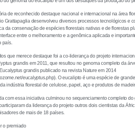
 do genoma do eucalipto é um dos destaques da produção do p
ria de reconhecido destaque nacional e internacional na área flor
io Grattapaglia desenvolveu diversos processos tecnológicos e
ca da conservação de espécies florestais nativas e de florestas p
nterface entre o melhoramento e a genômica aplicada e important
o país.
os que merece destaque foi a co-liderança do projeto internaci
lyptus grandis em 2011, que resultou no genoma completo da árv
Eucalyptus grandis publicado na revista Nature em 2014
tozome.net/eucalyptus.php). O eucalipto é uma espécie de grand
 da indústria florestal de celulose, papel, aço e produtos de madei
ida com essa iniciativa culminou no sequenciamento completo do
participaram da liderança do projeto outros dois cientistas da Áfr
isadores de mais de 18 países.
r o premiado