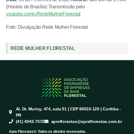
(Horário de Brasília) Transmissão pelo
youtube.com/c/RedeMulherFlorestal
Foto: Divulgação Rede Mulher Florestal
REDE MULHER FLORESTAL
Al. Dr. Muricy, 474, sala 51 | CEP 80010-120 | Curitiba -
PR
(41) 4042-7572
apreflorestas@apreflorestas.com.br
Apre Florestas®. Todos os direitos reservados.