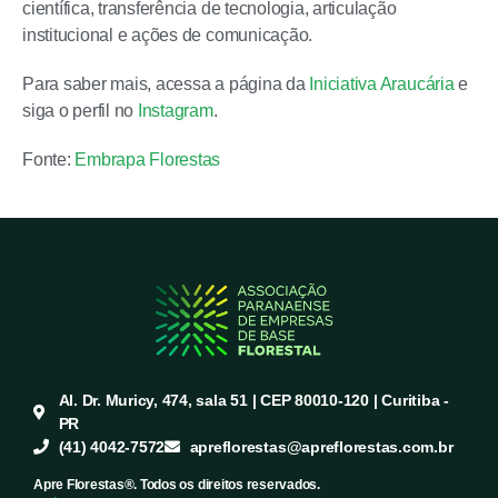
científica, transferência de tecnologia, articulação
institucional e ações de comunicação.
Para saber mais, acessa a página da
Iniciativa Araucária
e
siga o perfil no
Instagram
.
Fonte:
Embrapa Florestas
Al. Dr. Muricy, 474, sala 51 | CEP 80010-120 | Curitiba -
PR
(41) 4042-7572
apreflorestas@apreflorestas.com.br
Apre Florestas®. Todos os direitos reservados.