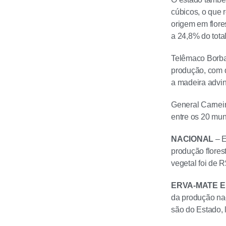
cúbicos, o que 
origem em flore
a 24,8% do total
Telêmaco Borba
produção, com d
a madeira advi
General Carnei
entre os 20 mun
NACIONAL
– E
produção flores
vegetal foi de R
ERVA-MATE E
da produção na
são do Estado, 