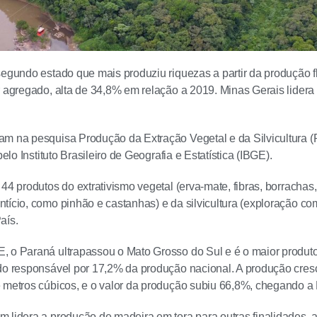
segundo estado que mais produziu riquezas a partir da produção 
r agregado, alta de 34,8% em relação a 2019. Minas Gerais lidera
m na pesquisa Produção da Extração Vegetal e da Silvicultura 
pelo Instituto Brasileiro de Geografia e Estatística (IBGE).
 44 produtos do extrativismo vegetal (erva-mate, fibras, borrachas
tício, como pinhão e castanhas) e da silvicultura (exploração co
aís.
 o Paraná ultrapassou o Mato Grosso do Sul e é o maior produto
ndo responsável por 17,2% da produção nacional. A produção cr
 metros cúbicos, e o valor da produção subiu 66,8%, chegando a 
 lidera a produção de madeira em tora para outras finalidades, 