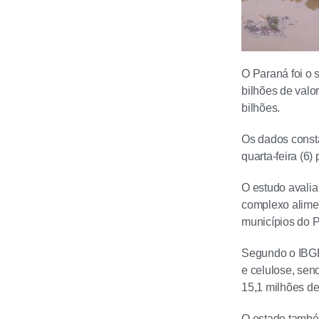
O Paraná foi o 
bilhões de valo
bilhões.
Os dados consta
quarta-feira (6) 
O estudo avalia
complexo alimen
municípios do P
Segundo o IBGE,
e celulose, se
15,1 milhões de
O estado também