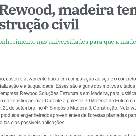
 Rewood, madeira tem
strução civil
e conhecimento nas universidades para que a made
o, custo relativamente baixo em comparação ao aço e o concret
rialização e alta qualidade. Esses são alguns dos motivos citados
a empresa Rewood Soluções Estruturais em Madeira, para justific
ro da construção civil. Durante a palestra “O Material do Futuro n
a 21 de setembro, no 4º Simpósio Madeira & Construção, Neto vai
s produtos engenheirados provenientes de florestas plantadas para
eitos e as possíveis aplicações.
heiro, hoje é possível utilizar a madeira em praticamente toda a 