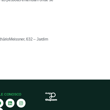
thárioMeissner, 632 – Jardim
LE CONOSCO