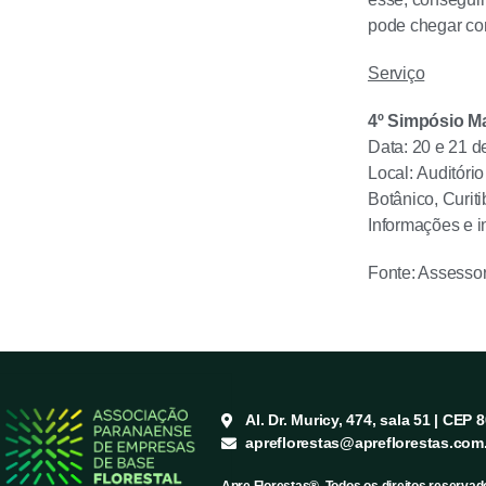
pode chegar com
Serviço
4º Simpósio M
Data: 20 e 21 d
Local:
Auditóri
Botânico, Curit
Informações e i
Fonte: Assesso
Al. Dr. Muricy, 474, sala 51 | CEP 
apreflorestas@apreflorestas.com
Apre Florestas®. Todos os direitos reservad