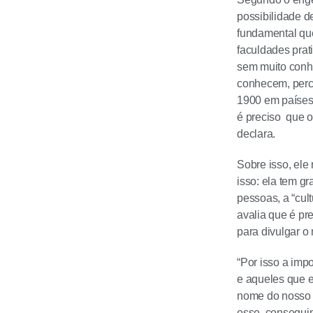
possibilidade d
fundamental que
faculdades pra
sem muito conhe
conhecem, perc
1900 em países
é preciso que o
declara.
Sobre isso, ele
isso: ela tem g
pessoas, a “cul
avalia que é pr
para divulgar o 
“Por isso a imp
e aqueles que e
nome do nosso p
esse, conseguim