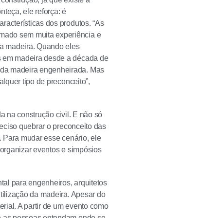
teça, ele reforça: é
racterísticas dos produtos. “As
mado sem muita experiência e
r a madeira. Quando eles
as em madeira desde a década de
 da madeira engenheirada. Mas
lquer tipo de preconceito”,
a na construção civil. E não só
reciso quebrar o preconceito das
s. Para mudar esse cenário, ele
 organizar eventos e simpósios
al para engenheiros, arquitetos
utilização da madeira. Apesar do
rial. A partir de um evento como
ue as pessoas entendam onde se