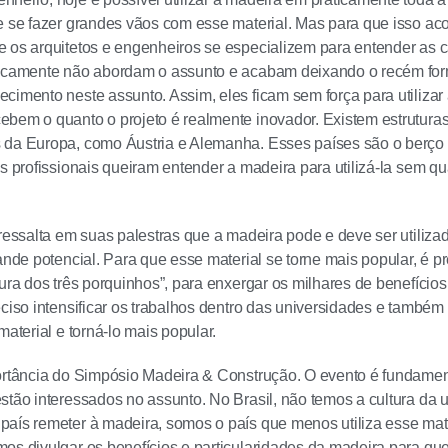
e se fazer grandes vãos com esse material. Mas para que isso acon
 os arquitetos e engenheiros se especializem para entender as ca
ticamente não abordam o assunto e acabam deixando o recém for
cimento neste assunto. Assim, eles ficam sem força para utiliza
ebem o quanto o projeto é realmente inovador. Existem estrutur
 da Europa, como Áustria e Alemanha. Esses países são o berço
s profissionais queiram entender a madeira para utilizá-la sem qua
 ressalta em suas palestras que a madeira pode e deve ser utilizad
rande potencial. Para que esse material se torne mais popular, é p
tura dos três porquinhos”, para enxergar os milhares de benefício
eciso intensificar os trabalhos dentro das universidades e também
material e torná-lo mais popular.
ortância do Simpósio Madeira & Construção. O evento é fundament
stão interessados no assunto. No Brasil, não temos a cultura da 
aís remeter à madeira, somos o país que menos utiliza esse mate
os divulgar os benefícios e particularidades da madeira para q