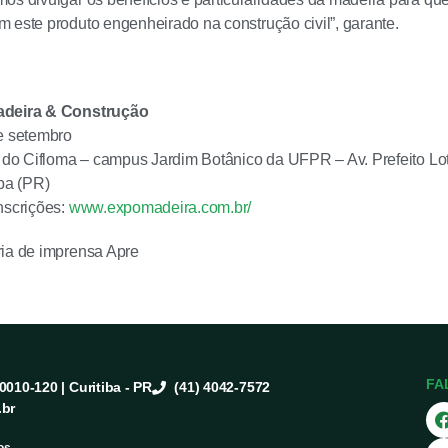
 este produto engenheirado na construção civil”, garante.
adeira & Construção
e setembro
o do Cifloma – campus Jardim Botânico da UFPR – Av. Prefeito Lo
iba (PR)
nscrições:
www.expomadeira.com.br/
ria de imprensa Apre
FA
80010-120 | Curitiba - PR
(41) 4042-7572
.br
os.