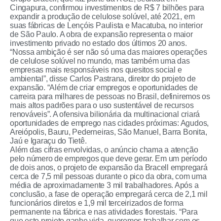
Cingapura, confirmou investimentos de R$ 7 bilhões para
expandir a produção de celulose solúvel, até 2021, em
suas fábricas de Lençóis Paulista e Macatuba, no interior
de São Paulo. A obra de expansão representa o maior
investimento privado no estado dos últimos 20 anos.
“Nossa ambição é ser não só uma das maiores operações
de celulose solúvel no mundo, mas também uma das
empresas mais responsáveis nos quesitos social e
ambiental”, disse Carlos Pastrana, diretor do projeto de
expansão. “Além de criar empregos e oportunidades de
carreira para milhares de pessoas no Brasil, definiremos os
mais altos padrões para o uso sustentável de recursos
renováveis”. A ofensiva bilionária da multinacional criará
oportunidades de emprego nas cidades próximas: Agudos,
Areiópolis, Bauru, Pederneiras, São Manuel, Barra Bonita,
Jaú e Igaraçu do Tietê.
Além das cifras envolvidas, o anúncio chama a atenção
pelo número de empregos que deve gerar. Em um período
de dois anos, o projeto de expansão da Bracell empregará
cerca de 7,5 mil pessoas durante o pico da obra, com uma
média de aproximadamente 3 mil trabalhadores. Após a
conclusão, a fase de operação empregará cerca de 2,1 mil
funcionários diretos e 1,9 mil terceirizados de forma
permanente na fábrica e nas atividades florestais. “Para
que este projeto ganhe vida, queremos trabalhar com os