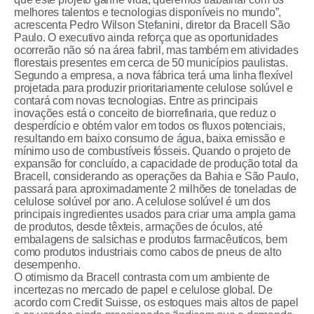
melhores talentos e tecnologias disponíveis no mundo”,
acrescenta Pedro Wilson Stefanini, diretor da Bracell São
Paulo. O executivo ainda reforça que as oportunidades
ocorrerão não só na área fabril, mas também em atividades
florestais presentes em cerca de 50 municípios paulistas.
Segundo a empresa, a nova fábrica terá uma linha flexível
projetada para produzir prioritariamente celulose solúvel e
contará com novas tecnologias. Entre as principais
inovações está o conceito de biorrefinaria, que reduz o
desperdício e obtém valor em todos os fluxos potenciais,
resultando em baixo consumo de água, baixa emissão e
mínimo uso de combustíveis fósseis. Quando o projeto de
expansão for concluído, a capacidade de produção total da
Bracell, considerando as operações da Bahia e São Paulo,
passará para aproximadamente 2 milhões de toneladas de
celulose solúvel por ano. A celulose solúvel é um dos
principais ingredientes usados para criar uma ampla gama
de produtos, desde têxteis, armações de óculos, até
embalagens de salsichas e produtos farmacêuticos, bem
como produtos industriais como cabos de pneus de alto
desempenho.
O otimismo da Bracell contrasta com um ambiente de
incertezas no mercado de papel e celulose global. De
acordo com Credit Suisse, os estoques mais altos de papel