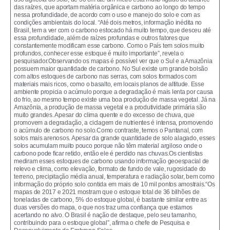
das raízes, que aportam matéria orgânica e carbono ao longo do tempo
nessa profundidade, de acordo com o uso e manejo do solo e com as
condições ambientais do local. “Até dois metros, informação inédita no
Brasil, tem a ver com o carbono estocado há muito tempo, que desceu até
essa profundidade, além de raízes profundas e outros fatores que
constantemente modificam esse carbono. Como o País tem solos muito
profundos, conhecer esse estoque é muito importante”, revela o
pesquisador.Observando os mapas é possível ver que o Sul e a Amazônia
possuem maior quantidade de carbono. No Sul existe um grande bolsão
com altos estoques de carbono nas serras, com solos formados com
materiais mais ricos, como o basalto, em locais planos de altitude. Esse
ambiente propicia o acúmulo porque a degradação é mais lenta por causa
do frio, ao mesmo tempo existe uma boa produção de massa vegetal. Já na
Amazônia, a produção de massa vegetal e a produtividade primária são
muito grandes. Apesar do clima quente e do excesso de chuva, que
promovem a degradação, a ciclagem de nutrientes é intensa, promovendo
o acúmulo de carbono no solo.Como contraste, temos o Pantanal, com
solos mais arenosos. Apesar da grande quantidade de solo alagado, esses
solos acumulam muito pouco porque não têm material argiloso onde o
carbono pode ficar retido, então ele é perdido nas chuvas.Os cientistas
mediram esses estoques de carbono usando informação geoespacial de
relevo e clima, como elevação, formato de fundo de vale, rugosidade do
terreno, precipitação média anual, temperatura e radiação solar, bem como
informação do próprio solo contida em mais de 10 mil pontos amostrais.“Os
mapas de 2017 e 2021 mostram que o estoque total de 36 bilhões de
toneladas de carbono, 5% do estoque global, é bastante similar entre as
duas versões do mapa, o que nos traz uma confiança que estamos
acertando no alvo. O Brasil é nação de destaque, pelo seu tamanho,
contribuindo para o estoque global”, afirma o chefe de Pesquisa e