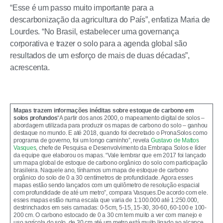
“Esse é um passo muito importante para a
descarbonização da agricultura do País”, enfatiza Maria de
Lourdes. “No Brasil, estabelecer uma governança
corporativa e trazer o solo para a agenda global são
resultados de um esforço de mais de duas décadas”,
acrescenta.
Mapas trazem informações inéditas sobre estoque de carbono em
solos profundos
“A partir dos anos 2000, o mapeamento digital de solos –
abordagem utilizada para produzir os mapas de carbono do solo – ganhou
destaque no mundo. E até 2018, quando foi decretado o PronaSolos como
programa de governo, foi um longo caminho”, revela
Gustavo de Mattos
Vasques
, chefe de Pesquisa e Desenvolvimento da Embrapa Solos e líder
da equipe que elaborou os mapas. “Vale lembrar que em 2017 foi lançado
um mapa global de estoque de carbono orgânico do solo com participação
brasileira. Naquele ano, tínhamos um mapa de estoque de carbono
orgânico do solo de 0 a 30 centímetros de profundidade. Agora esses
mapas estão sendo lançados com um quilômetro de resolução espacial
com profundidade de até um metro”, compara Vasques.De acordo com ele.
esses mapas estão numa escala que varia de 1:100.000 até 1:250.000,
destrinchados em seis camadas: 0-5cm, 5-15, 15-30, 30-60, 60-100 e 100-
200 cm. O carbono estocado de 0 a 30 cm tem muito a ver com manejo e
uso agrícola do solo, de 30 cm até um metro está muito ligado ao alcance