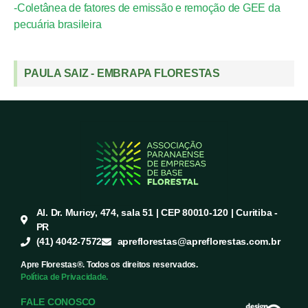
-Coletânea de fatores de emissão e remoção de GEE da
pecuária brasileira
PAULA SAIZ - EMBRAPA FLORESTAS
Al. Dr. Muricy, 474, sala 51 | CEP 80010-120 | Curitiba -
PR
(41) 4042-7572
apreflorestas@apreflorestas.com.br
Apre Florestas®. Todos os direitos reservados.
Política de Privacidade.
FALE CONOSCO