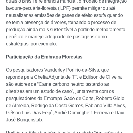
quais o Brasil é referência mundial, o modelo de integração
lavoura-pecuária-floresta (ILPF) permite mitigar ou até
neutralizar as emissões de gases de efeito estufa quando
se tem a presença de árvores, tornando o processo de
produção ainda mais sustentável a partir do melhoramento
genético e manejo adequado de pastagens como
estratégias, por exemplo.
Participação da Embrapa Florestas
Os pesquisadores Vanderley Porfírio-da-Silva, que
reponde pela Chefia Adjunta de TT, e Edilson de Oliveira
são autores de “Carne carbono neutro: testando as
diretrizes em um estudo de caso”, juntamente com os
pesquisadores da Embrapa Gado de Corte, Roberto Giolo
de Almeida, Rodrigo da Costa Gomes, Fabiana Villa Alves,
Gélson Luís Dias Feijó, André Dominghetti Ferreira e Davi
José Bungenstab.
Porfírio-da-Silva também é autor do estudo “Emissões de