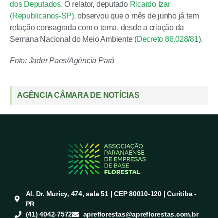
dos Deputados
. O relator, deputado
Ricardo Izar
(Republicanos-SP)
, observou que o mês de junho já tem
relação consagrada com o tema, desde a criação da
Semana Nacional do Meio Ambiente (
Decreto 86.028/81
).
Foto: Jader Paes/Agência Pará
AGÊNCIA CÂMARA DE NOTÍCIAS
Al. Dr. Muricy, 474, sala 51 | CEP 80010-120 | Curitiba -
PR
(41) 4042-7572
apreflorestas@apreflorestas.com.br