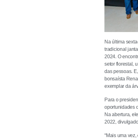
Na última sexta
tradicional jan
2024. O encont
setor florestal,
das pessoas. E,
bonsaísta Renat
exemplar da árv
Para o presiden
oportunidades q
Na abertura, el
2022, divulgad
“Mais uma vez, 