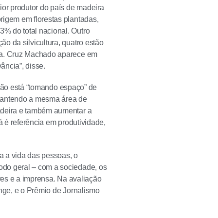
ior produtor do país de madeira
rigem em florestas plantadas,
% do total nacional. Outro
o da silvicultura, quatro estão
rba. Cruz Machado aparece em
ância”, disse.
, não está “tomando espaço” de
 mantendo a mesma área de
madeira e também aumentar a
á é referência em produtividade,
a a vida das pessoas, o
odo geral – com a sociedade, os
eres e a imprensa. Na avaliação
onge, e o Prêmio de Jornalismo