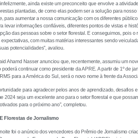
infelizmente, ainda existe um preconceito que envolve a ativid
lorestas plantadas, de como elas podem ser a solução para nosso f
, para aumentar a nossa comunicação com os diferentes públicos
a levar informações confiáveis, diferentes pontos de vistas e his
pção das pessoas sobre o setor florestal. E conseguimos, pois o 
 expectativas, com muitas matérias interessantes sendo veicula
suas potencialidades”, avaliou.
 Zaid Ahamd Nasser anunciou que, recentemente, assumiu um novo 
o poderá continuar como presidente da APRE. A partir de 1º de ja
a RMS para a América do Sul, será o novo nome à frente da Assoc
ortunidade para agradecer pelos anos de aprendizado, desafios e
e 2024 seja um excelente ano para o setor florestal e que possa
motivados para o próximo ano”, completou.
E Florestas de Jornalismo
 noite foi o anúncio dos vencedores do Prêmio de Jornalismo cria