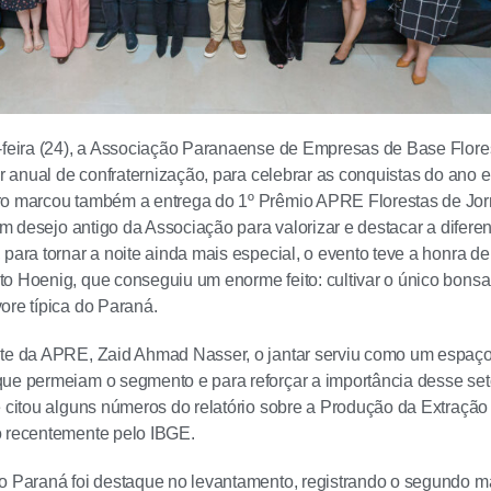
-feira (24), a Associação Paranaense de Empresas de Base Flore
tar anual de confraternização, para celebrar as conquistas do ano 
ro marcou também a entrega do 1º Prêmio APRE Florestas de Jor
 um desejo antigo da Associação para valorizar e destacar a difere
 para tornar a noite ainda mais especial, o evento teve a honra d
o Hoenig, que conseguiu um enorme feito: cultivar o único bons
ore típica do Paraná.
te da APRE, Zaid Ahmad Nasser, o jantar serviu como um espaço 
ue permeiam o segmento e para reforçar a importância desse set
e citou alguns números do relatório sobre a Produção da Extração
o recentemente pelo IBGE.
o Paraná foi destaque no levantamento, registrando o segundo m