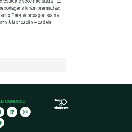
orestada e você não sabia”. E,
s reportagens foram premiadas:
ornam o Paraná protagonista na
ntio à fabricação – cadeia
LE CONOSCO