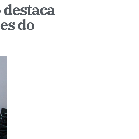
 destaca
res do