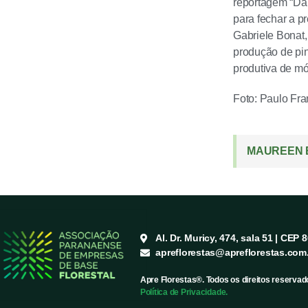
reportagem “Da 
para fechar a p
Gabriele Bonat,
produção de pin
produtiva de mó
Foto: Paulo Fr
MAUREEN B
Al. Dr. Muricy, 474, sala 51 | CEP 
apreflorestas@apreflorestas.com
Apre Florestas®. Todos os direitos reservad
Política de Privacidade.