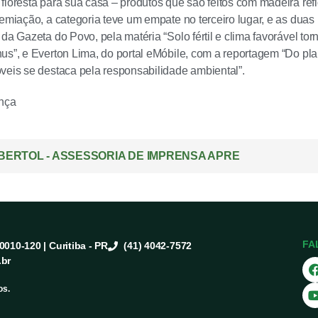
floresta para sua casa – produtos que são feitos com madeira refl
remiação, a categoria teve um empate no terceiro lugar, e as dua
 da Gazeta do Povo, pela matéria “Solo fértil e clima favorável t
us”, e Everton Lima, do portal eMóbile, com a reportagem “Do pla
veis se destaca pela responsabilidade ambiental”.
ança
ERTOL - ASSESSORIA DE IMPRENSA APRE
FA
80010-120 | Curitiba - PR
(41) 4042-7572
.br
os.