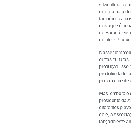
silvicultura, c
em tora para de
também ficamos 
destaque é no r
no Paraná. Gen
quinto e Biturun
Nasser lembrou, 
outras cultura
produção. Isso 
produtividade, 
principalmente 
Mas, embora o s
presidente da A
diferentes play
dele, a Associa
lançado este a