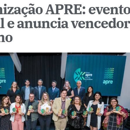
nização APRE: evento
al e anuncia vencedo
mo