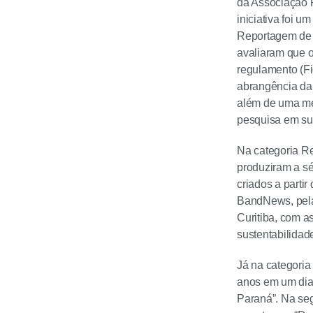
da Associação 
iniciativa foi u
Reportagem de 
avaliaram que o
regulamento (Fi
abrangência da 
além de uma me
pesquisa em su
Na categoria Re
produziram a sé
criados a partir
BandNews, pela 
Curitiba, com a
sustentabilidad
Já na categoria
anos em um dia 
Paraná”. Na seg