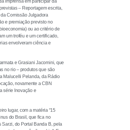
a imprensa em participar da
 previstas – Reportagem escrita,
s da Comissão Julgadora
ão e premiação previsto no
bioeconomia) ou ao critério de
am um troféu e um certificado,
ias envolveram ciência e
armata e Grasiani Jacomini, que
s no rio – produtos que são
ena Malucelli Pelanda, da Rádio
olocação, novamente a CBN
a série Inovação e
iro lugar, com a matéria “15
us do Brasil, que fica no
Sarzi, do Portal Banda B, pela