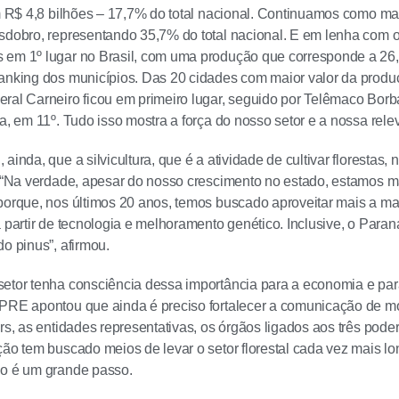
om R$ 4,8 bilhões – 17,7% do total nacional. Continuamos como ma
sdobro, representando 35,7% do total nacional. E em lenha com o
em 1º lugar no Brasil, com uma produção que corresponde a 26,3
anking dos municípios. Das 20 cidades com maior valor da produçã
eral Carneiro ficou em primeiro lugar, seguido por Telêmaco Bo
a, em 11º. Tudo isso mostra a força do nosso setor e a nossa relev
ainda, que a silvicultura, que é a atividade de cultivar florestas
s. “Na verdade, apesar do nosso crescimento no estado, estamos
porque, nos últimos 20 anos, temos buscado aproveitar mais a 
a partir de tecnologia e melhoramento genético. Inclusive, o Paran
do pinus”, afirmou.
etor tenha consciência dessa importância para a economia e par
PRE apontou que ainda é preciso fortalecer a comunicação de m
ers, as entidades representativas, os órgãos ligados aos três pod
ção tem buscado meios de levar o setor florestal cada vez mais l
no é um grande passo.