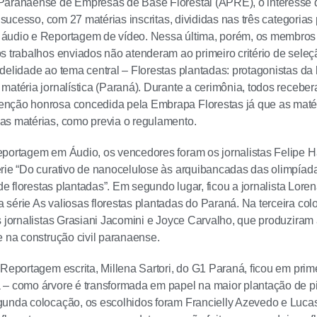
Paranaense de Empresas de Base Florestal (APRE), o interesse d
m sucesso, com 27 matérias inscritas, divididas nas três categorias
áudio e Reportagem de vídeo. Nessa última, porém, os membro
s trabalhos enviados não atenderam ao primeiro critério de seleç
delidade ao tema central – Florestas plantadas: protagonistas da 
matéria jornalística (Paraná). Durante a cerimônia, todos receber
nção honrosa concedida pela Embrapa Florestas já que as matér
as matérias, como previa o regulamento.
portagem em Áudio, os vencedores foram os jornalistas Felipe H
rie “Do curativo de nanocelulose às arquibancadas das olimpíada
 de florestas plantadas”. Em segundo lugar, ficou a jornalista Lor
série As valiosas florestas plantadas do Paraná. Na terceira c
s jornalistas Grasiani Jacomini e Joyce Carvalho, que produziram 
e na construção civil paranaense.
 Reportagem escrita, Millena Sartori, do G1 Paraná, ficou em prime
– como árvore é transformada em papel na maior plantação de pin
unda colocação, os escolhidos foram Francielly Azevedo e Lucas 