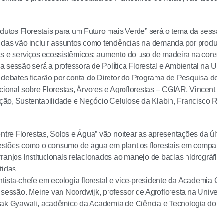
odutos Florestais para um Futuro mais Verde” será o tema da sess
idas vão incluir assuntos como tendências na demanda por produto
s e serviços ecossistêmicos; aumento do uso de madeira na constr
 sessão será a professora de Política Florestal e Ambiental na 
 debates ficarão por conta do Diretor do Programa de Pesquisa 
cional sobre Florestas, Árvores e Agroflorestas – CGIAR, Vincent 
vação, Sustentabilidade e Negócio Celulose da Klabin, Francisco R
entre Florestas, Solos e Água” vão nortear as apresentações da ú
stões como o consumo de água em plantios florestais em compar
ranjos institucionais relacionados ao manejo de bacias hidrográfi
tidas.
entista-chefe em ecologia florestal e vice-presidente da Academia 
 sessão. Meine van Noordwijk, professor de Agrofloresta na Uni
pak Gyawali, acadêmico da Academia de Ciência e Tecnologia do