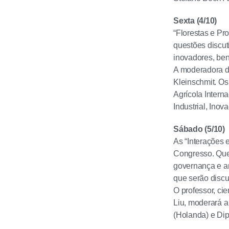
Sexta (4/10)
“Florestas e Pr
questões discut
inovadores, ben
A moderadora da
Kleinschmit. Os
Agrícola Interna
Industrial, Ino
Sábado (5/10)
As “Interações 
Congresso. Que
governança e ar
que serão discu
O professor, ci
Liu, moderará a
(Holanda) e Di