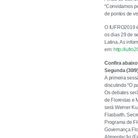
“Convidamos pe
de pontos de vis
O IUFRO2019 é o
os dias 29 de s
Latina. As inf
em:
http://iufr
Confira abaixo
Segunda (30/9
A primeira sess
discutindo “O p
Os debates serã
de Florestas e 
será Werner Kur
Flasbarth, Secr
Programa de Flo
Governança Flo
Alimentação (F