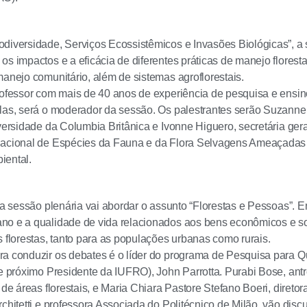
diversidade, Serviços Ecossistêmicos e Invasões Biológicas”, a 
os impactos e a eficácia de diferentes práticas de manejo florest
manejo comunitário, além de sistemas agroflorestais.
rofessor com mais de 40 anos de experiência de pesquisa e ensi
las, será o moderador da sessão. Os palestrantes serão Suzanne
iversidade da Columbia Britânica e Ivonne Higuero, secretária ge
nacional de Espécies da Fauna e da Flora Selvagens Ameaçadas d
iental.
, a sessão plenária vai abordar o assunto “Florestas e Pessoas”. 
o e a qualidade de vida relacionados aos bens econômicos e so
s florestas, tanto para as populações urbanas como rurais.
a conduzir os debates é o líder do programa de Pesquisa para Qu
(e próximo Presidente da IUFRO), John Parrotta. Purabi Bose, ant
o de áreas florestais, e Maria Chiara Pastore Stefano Boeri, diret
chitetti e professora Associada do Politécnico de Milão, vão discu