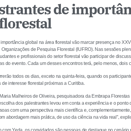
estrantes de importân
florestal
 importância global na área florestal vão marcar presença no X
e Organizações de Pesquisa Florestal (IUFRO). Nas sessões plená
tudantes e profissionais do setor florestal vão participar de disc
as do evento. Cada um desses encontros terá, pelo menos, dois 
rerão todos os dias, exceto na quinta-feira, quando os participant
 de interesse florestal próximas a Curitiba.
aria Malheiros de Oliveira, pesquisadora da Embrapa Florestas 
escolha dos palestrantes levou em conta a experiência e o ponto 
soas com uma perspectiva mais científica e, complementarmente,
m abordagem mais prática, de uso da ciência na vida real”, expli
o com Yeda, os convidados são pessoas de destaque no cenário r