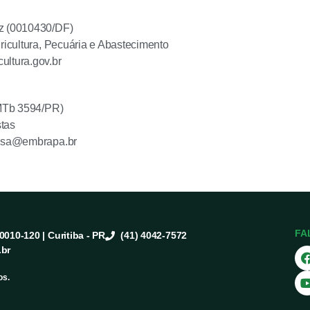
z (0010430/DF)
gricultura, Pecuária e Abastecimento
ultura.gov.br
(MTb 3594/PR)
tas
ensa@embrapa.br
FA
80010-120 | Curitiba - PR
(41) 4042-7572
.br
os.