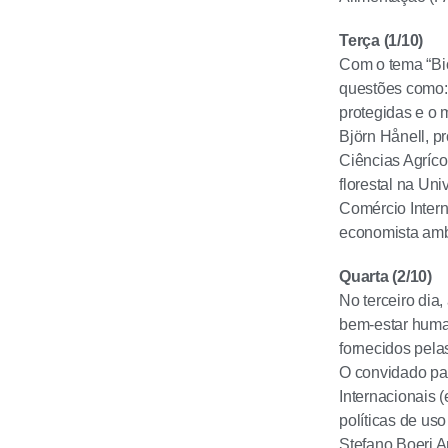
Terça (1/10)
Com o tema “Bio
questões como: 
protegidas e o 
Björn Hånell, p
Ciências Agríco
florestal na Un
Comércio Inter
economista amb
Quarta (2/10)
No terceiro dia
bem-estar human
fornecidos pela
O convidado par
Internacionais 
políticas de us
Stefano Boeri Ar