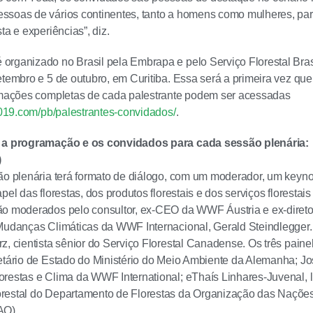
ssoas de vários continentes, tanto a homens como mulheres, par
ta e experiências”, diz.
rganizado no Brasil pela Embrapa e pelo Serviço Florestal Brasi
etembro e 5 de outubro, em Curitiba. Essa será a primeira vez q
ormações completas de cada palestrante podem ser acessadas
o2019.com/pb/palestrantes-convidados/
.
 a programação e os convidados para cada sessão plenária:
)
ão plenária terá formato de diálogo, com um moderador, um keyno
apel das florestas, dos produtos florestais e dos serviços florest
o moderados pelo consultor, ex-CEO da WWF Áustria e ex-diretor
Mudanças Climáticas da WWF Internacional, Gerald Steindlegger
z, cientista sênior do Serviço Florestal Canadense. Os três pain
etário de Estado do Ministério do Meio Ambiente da Alemanha; Jo
restas e Clima da WWF International; eThaís Linhares-Juvenal, 
restal do Departamento de Florestas da Organização das Nações 
AO).