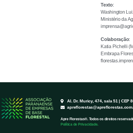
Texto
:
Washington Lui
Ministério da A
imprensa@agric
Colaboração
:
Katia Pichelli 
Embrapa Flores
florestas.impr
Al. Dr. Muricy, 474, sala 51 | CEP 
apreflorestas@apreflorestas.com
Apre Florestas®. Todos os direitos reservad
Política de Privacidade.