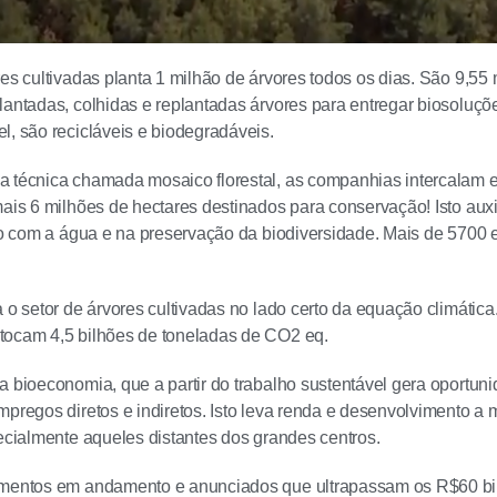
res cultivadas planta 1 milhão de árvores todos os dias. São 9,55 
lantadas, colhidas e replantadas árvores para entregar biosolu
l, são recicláveis e biodegradáveis.
 técnica chamada mosaico florestal, as companhias intercalam e
mais 6 milhões de hectares destinados para conservação! Isto au
ado com a água e na preservação da biodiversidade. Mais de 5700 
 o setor de árvores cultivadas no lado certo da equação climática.
tocam 4,5 bilhões de toneladas de CO2 eq.
a bioeconomia, que a partir do trabalho sustentável gera oportuni
mpregos diretos e indiretos. Isto leva renda e desenvolvimento a 
pecialmente aqueles distantes dos grandes centros.
imentos em andamento e anunciados que ultrapassam os R$60 bi