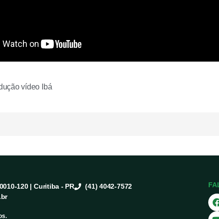
ução vídeo Ibá
FA
80010-120 | Curitiba - PR
(41) 4042-7572
.br
os.