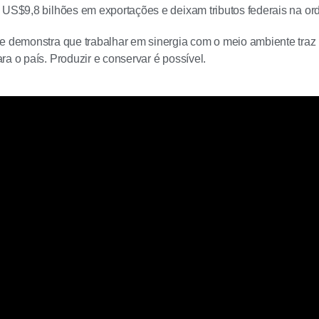
 US$9,8 bilhões em exportações e deixam tributos federais na or
e demonstra que trabalhar em sinergia com o meio ambiente traz 
ra o país. Produzir e conservar é possível.