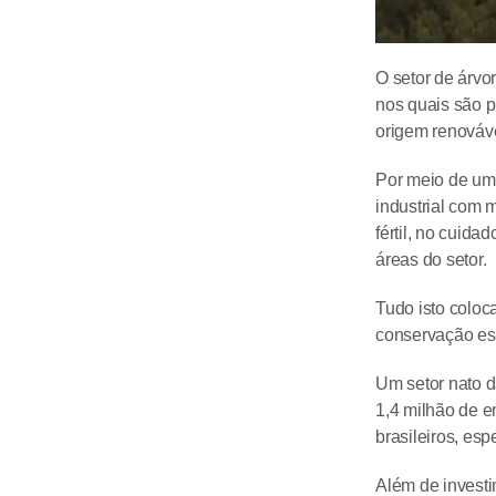
O setor de árvo
nos quais são p
origem renováve
Por meio de uma
industrial com 
fértil, no cuid
áreas do setor.
Tudo isto coloca
conservação es
Um setor nato d
1,4 milhão de e
brasileiros, es
Além de invest