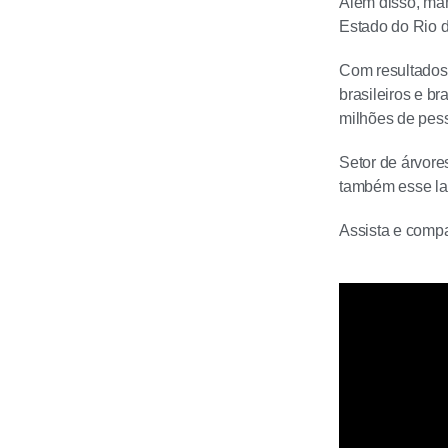
Além disso, ma
Estado do Rio d
Com resultados
brasileiros e 
milhões de pes
Setor de árvore
também esse l
Assista e compa