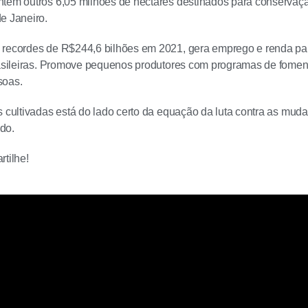
ntém outros 6,05 milhões de hectares destinados para conservaç
e Janeiro.
 recordes de R$244,6 bilhões em 2021, gera emprego e renda par
brasileiras. Promove pequenos produtores com programas de fome
soas.
s cultivadas está do lado certo da equação da luta contra as mud
ado.
rtilhe!