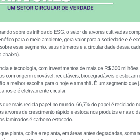
ndo sobre os trilhos do ESG, o setor de árvores cultivadas com
enéfico para o meio ambiente, gera valor para a sociedade e é 
sobre esse segmento, seus números e a circularidade dessa cad
a abaixo).
ncia e tecnologia, com investimentos de mais de R$ 300 milhões 
os com origem renovável, recicláveis, biodegradáveis e estocam 
são a melhor escolha para o hoje e amanhã. É um segmento que j
anos e é efetivamente circular.
 que mais recicla papel no mundo. 66,7% do papel é reciclado n
s árvores de crescimento rápido e estoca nos produtos e nas c
sos laminados é carbono estocado.
 que planta, colhe e replanta, em áreas antes degradadas, soman