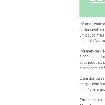
Há anos caminha
sustentável é b
um pouco mais 
pela Ibá (Assist
Por meio de ciê
5.000 bioprodut
seus produtos 
bioeconomia há 
É um dos países
campo, com sua
de móveis e pi
Este é um setor