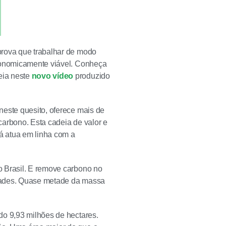
prova que trabalhar de modo
economicamente viável. Conheça
eia neste
novo vídeo
produzido
neste quesito, oferece mais de
carbono. Esta cadeia de valor e
á atua em linha com a
o Brasil. E remove carbono no
idades. Quase metade da massa
do 9,93 milhões de hectares.