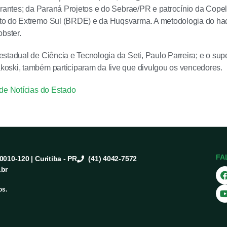
urantes; da Paraná Projetos e do Sebrae/PR e patrocínio da Cope
o do Extremo Sul (BRDE) e da Huqsvarma. A metodologia do hack
obster.
stadual de Ciência e Tecnologia da Seti, Paulo Parreira; e o sup
oski, também participaram da live que divulgou os vencedores.
de Notícias do Estado
FA
80010-120 | Curitiba - PR
(41) 4042-7572
.br
os.