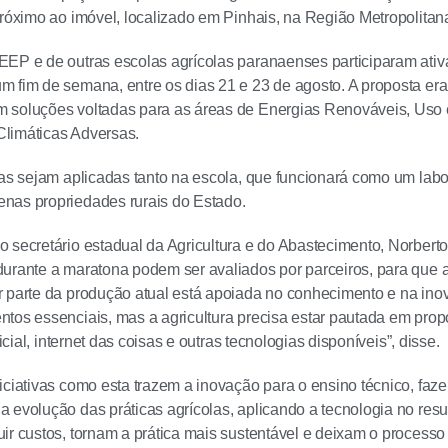
próximo ao imóvel, localizado em Pinhais, na Região Metropolitana
EEP e de outras escolas agrícolas paranaenses participaram ati
 fim de semana, entre os dias 21 e 23 de agosto. A proposta er
 soluções voltadas para as áreas de Energias Renováveis, Uso 
limáticas Adversas.
las sejam aplicadas tanto na escola, que funcionará como um labor
nas propriedades rurais do Estado.
 secretário estadual da Agricultura e do Abastecimento, Norberto 
urante a maratona podem ser avaliados por parceiros, para que 
 parte da produção atual está apoiada no conhecimento e na ino
tos essenciais, mas a agricultura precisa estar pautada em prop
ficial, internet das coisas e outras tecnologias disponíveis”, disse.
iciativas como esta trazem a inovação para o ensino técnico, fa
 evolução das práticas agrícolas, aplicando a tecnologia no resu
ir custos, tornam a prática mais sustentável e deixam o processo