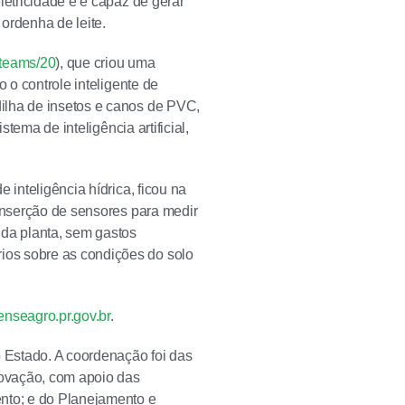
letricidade e é capaz de gerar
ordenha de leite.
/teams/20
), que criou uma
 o controle inteligente de
ilha de insetos e canos de PVC,
tema de inteligência artificial,
de inteligência hídrica, ficou na
 inserção de sensores para medir
 da planta, sem gastos
ios sobre as condições do solo
nseagro.pr.gov.br
.
 Estado. A coordenação foi das
novação, com apoio das
ento; e do Planejamento e