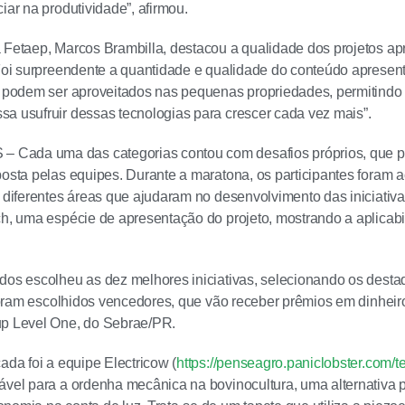
iar na produtividade”, afirmou.
 Fetaep, Marcos Brambilla, destacou a qualidade dos projetos a
“Foi surpreendente a quantidade e qualidade do conteúdo apresen
e podem ser aproveitados nas pequenas propriedades, permitindo q
a usufruir dessas tecnologias para crescer cada vez mais”.
ada uma das categorias contou com desafios próprios, que p
posta pelas equipes. Durante a maratona, os participantes fora
e diferentes áreas que ajudaram no desenvolvimento das iniciativ
ch, uma espécie de apresentação do projeto, mostrando a aplicab
dos escolheu as dez melhores iniciativas, selecionando os desta
s foram escolhidos vencedores, que vão receber prêmios em dinheir
up Level One, do Sebrae/PR.
ada foi a equipe Electricow (
https://penseagro.paniclobster.com/
ável para a ordenha mecânica na bovinocultura, uma alternativa 