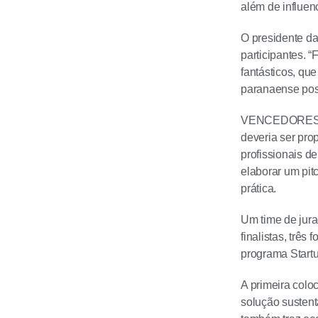
além de influenc
O presidente da
participantes. 
fantásticos, qu
paranaense poss
VENCEDORES – C
deveria ser pro
profissionais d
elaborar um pit
prática.
Um time de jura
finalistas, trê
programa Start
A primeira coloc
solução sustent