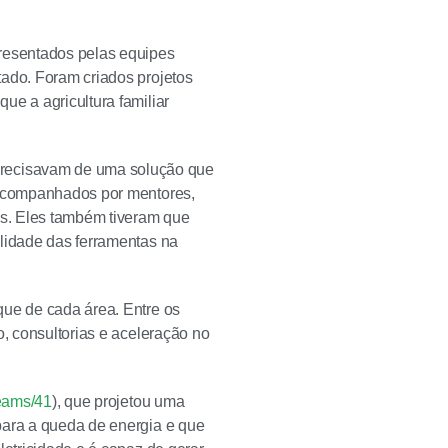
presentados pelas equipes
tado. Foram criados projetos
ue a agricultura familiar
recisavam de uma solução que
m acompanhados por mentores,
as. Eles também tiveram que
ilidade das ferramentas na
que de cada área. Entre os
o, consultorias e aceleração no
teams/41
), que projetou uma
para a queda de energia e que