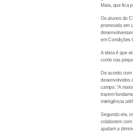
Maia, que fica 
Os alunos do C
promovido em um
desenvolvessem
em Condições C
A ideia é que e
como nas peque
De acordo com o
desenvolvidos d
campo. “A maior
trazem fundamen
inteligência arti
Segundo ele, in
colaborem com a
ajudam a diminu