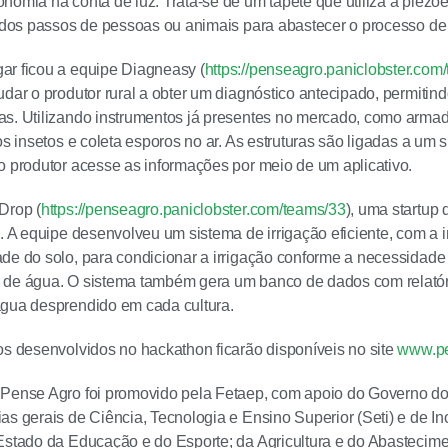
nomia na conta de luz. Trata-se de um tapete que utiliza a piezoe
r dos passos de pessoas ou animais para abastecer o processo de 
ar ficou a equipe Diagneasy (
https://penseagro.paniclobster.com
dar o produtor rural a obter um diagnóstico antecipado, permitindo
s. Utilizando instrumentos já presentes no mercado, como armad
os insetos e coleta esporos no ar. As estruturas são ligadas a um sis
o produtor acesse as informações por meio de um aplicativo.
Drop (
https://penseagro.paniclobster.com/teams/33
), uma startup 
o. A equipe desenvolveu um sistema de irrigação eficiente, com a
de do solo, para condicionar a irrigação conforme a necessidade
 de água. O sistema também gera um banco de dados com relatór
água desprendido em cada cultura.
os desenvolvidos no hackathon ficarão disponíveis no site
www.pe
Pense Agro foi promovido pela Fetaep, com apoio do Governo do
as gerais de Ciência, Tecnologia e Ensino Superior (Seti) e de I
Estado da Educação e do Esporte; da Agricultura e do Abastecim