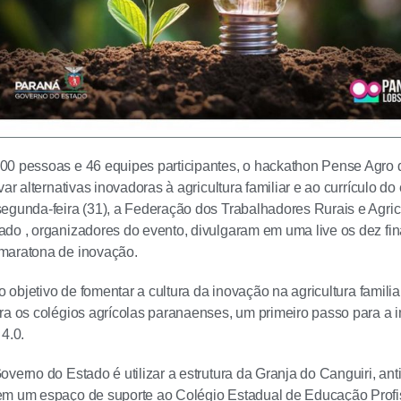
00 pessoas e 46 equipes participantes, o hackathon Pense Agro
var alternativas inovadoras à agricultura familiar e ao currículo do
egunda-feira (31), a Federação dos Trabalhadores Rurais e Agricu
do , organizadores do evento, divulgaram em uma live os dez final
maratona de inovação.
 o objetivo de fomentar a cultura da inovação na agricultura famil
ra os colégios agrícolas paranaenses, um primeiro passo para a i
4.0.
verno do Estado é utilizar a estrutura da Granja do Canguiri, anti
em um espaço de suporte ao Colégio Estadual de Educação Profi