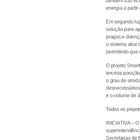
também traz eco
energia a parti
Em segundo lug
solução para aju
pragas e doença
o sistema atrai 
permitindo que 
O projeto Smart
terceira posiçã
o grau de umida
desnecessários
e o volume de 
Todos os projet
INICIATIVA – O 
superintendênci
Secretarias de 