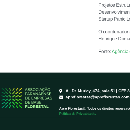
Projetos Estrut
Desenvolviment
Startup Panic L
O coordenador e
Henrique Domak
Fonte:
Agência 
Al. Dr. Muricy, 474, sala 51 | CEP 
apreflorestas@apreflorestas.com
Apre Florestas®. Todos os direitos reservad
Política de Privacidade.